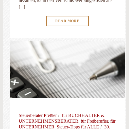
bezahlen, kann den Verlust als Werbungskosten aus
[...]
READ MORE
Steuerberater Preßler
für BUCHHALTER &
UNTERNEHMENSBERATER
,
für Freiberufler
,
für
UNTERNEHMER
,
Steuer-Tipps für ALLE
30.