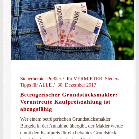
Steuerberater Preßler
für VERMIETER
,
Steuer-
Tipps für ALLE
30. Dezember 2017
Betrügerischer Grundstücksmakler:
Veruntreute Kaufpreiszahlung ist
abzugsfähig
Wer einem betrügerischen Grundstücksmakler
Bargeld in der Annahme übergibt, der Makler werde
damit den Kaufpreis für ein bebautes Grundstück