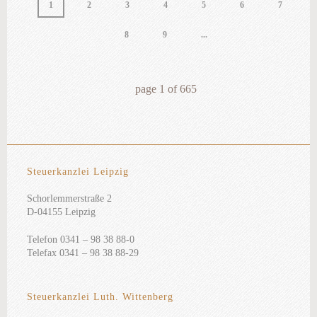
1
2
3
4
5
6
7
8
9
...
page
1
of
665
Steuerkanzlei Leipzig
Schorlemmerstraße 2
D-04155 Leipzig
Telefon 0341 – 98 38 88-0
Telefax 0341 – 98 38 88-29
Steuerkanzlei Luth. Wittenberg