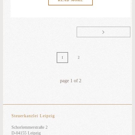
READ MORE
1
2
page
1
of
2
Steuerkanzlei Leipzig
Schorlemmerstraße 2
D-04155 Leipzig