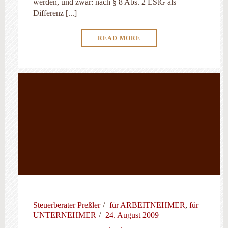
werden, und zwar: nach § 8 Abs. 2 EStG als
Differenz [...]
READ MORE
Steuerberater Preßler
für ARBEITNEHMER
,
für
UNTERNEHMER
24. August 2009