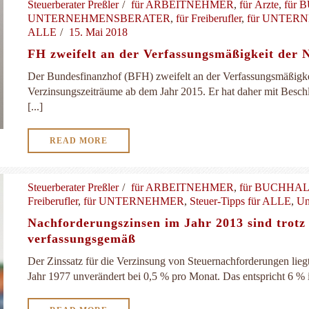
Steuerberater Preßler
für ARBEITNEHMER
,
für Ärzte
,
für
UNTERNEHMENSBERATER
,
für Freiberufler
,
für UNTER
ALLE
15. Mai 2018
FH zweifelt an der Verfassungsmäßigkeit der 
Der Bundesfinanzhof (BFH) zweifelt an der Verfassungsmäßigke
Verzinsungszeiträume ab dem Jahr 2015. Er hat daher mit Besch
[...]
READ MORE
Steuerberater Preßler
für ARBEITNEHMER
,
für BUCHHA
Freiberufler
,
für UNTERNEHMER
,
Steuer-Tipps für ALLE
,
Un
Nachforderungszinsen im Jahr 2013 sind trotz
verfassungsgemäß
Der Zinssatz für die Verzinsung von Steuernachforderungen lieg
Jahr 1977 unverändert bei 0,5 % pro Monat. Das entspricht 6 % i