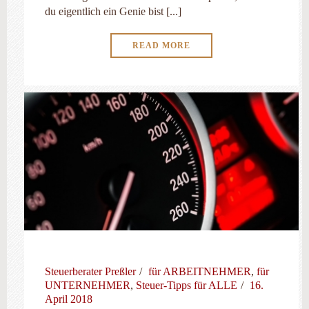
du eigentlich ein Genie bist [...]
READ MORE
Steuerberater Preßler
für ARBEITNEHMER
,
für
UNTERNEHMER
,
Steuer-Tipps für ALLE
16.
April 2018