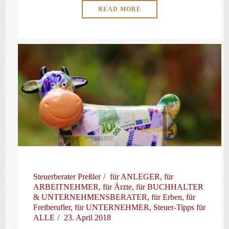
READ MORE
Steuerberater Preßler
für ANLEGER
,
für
ARBEITNEHMER
,
für Ärzte
,
für BUCHHALTER
& UNTERNEHMENSBERATER
,
für Erben
,
für
Freiberufler
,
für UNTERNEHMER
,
Steuer-Tipps für
ALLE
23. April 2018