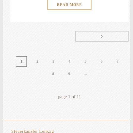
READ MORE
1
2
3
4
5
6
7
8
9
...
page
1
of
11
Steuerkanzlei Leipzig