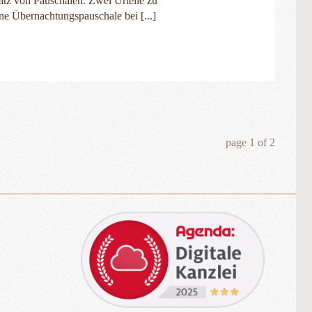
atz von Pauschalen. Zwei Urteile zu
ne Übernachtungspauschale bei [...]
page
1
of
2