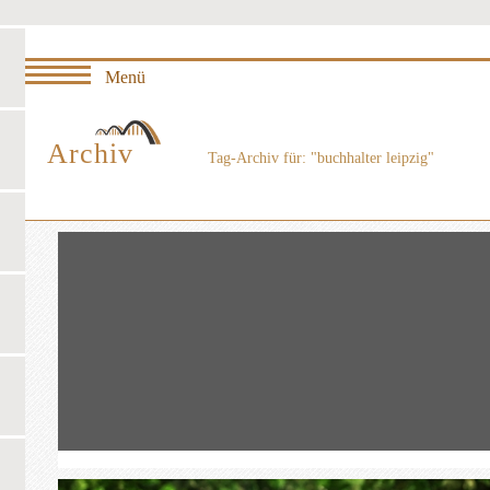
Archiv
Tag-Archiv für: "buchhalter leipzig"