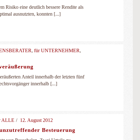
m Risiko eine deutlich bessere Rendite als
timal ausnutzten, konnten [...]
MENSBERATER
,
für UNTERNEHMER
,
sveräußerung
räußerten Anteil innerhalb der letzten fünf
chtsvorgänger innerhalb [...]
ür ALLE
12. August 2012
 unzutreffender Besteuerung