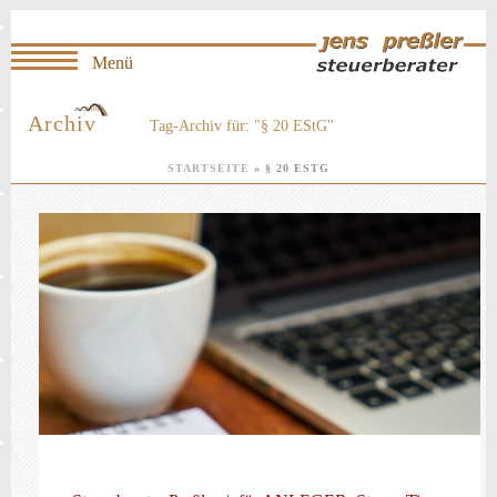
Archiv
Tag-Archiv für: "§ 20 EStG"
STARTSEITE
»
§ 20 ESTG