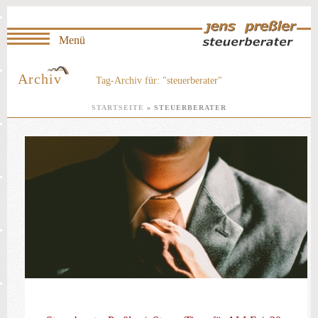
Archiv
Tag-Archiv für: "steuerberater"
STARTSEITE
»
STEUERBERATER