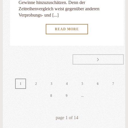
Gewinne hinzuzuschätzen. Denn der
Zeitreihenvergleich weist gegenüber anderen
Verprobungs- und [...]
READ MORE
1
2
3
4
5
6
7
8
9
...
page
1
of
14