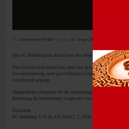
Von
Steuerberater Preßler
Verfasst
20. Januar 2019
In
Steuer-Tipps f
Das
FG Hamburg
hat aktuell über den Widerruf der Bestellung
Das Gericht weist darauf hin, dass eine gewerbliche Tätigkeit i.
Geschäftsführung einer gewerblichen Gesellschaft zu sehen is
Gesellschaft geprägt.
Maßgeblicher Zeitpunkt für die Beurteilung ist der Zeitpunkt 
Bestellung als Steuerberater wegen der Ausübung einer gewerbl
Fundstelle
FG Hamburg 17.8.18, 6 K 204/17, 7
,
NZB eingelegt, BFH VII