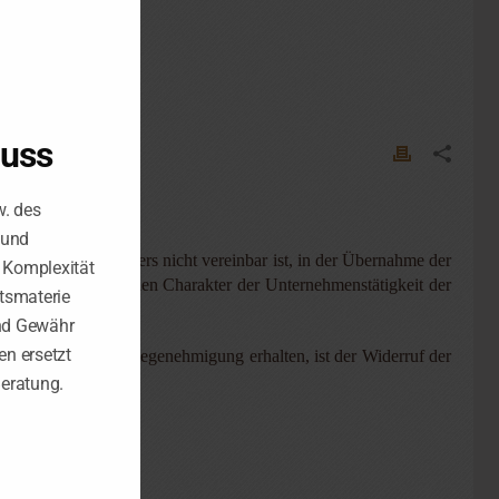
luss
w. des
schieden.
 und
en des Steuerberaters nicht vereinbar ist, in der Übernahme der
e Komplexität
ndig vom gewerblichen Charakter der Unternehmenstätigkeit der
tsmaterie
nd Gewähr
n ersetzt
 noch keine Ausnahmegenehmigung erhalten, ist der Widerruf der
Beratung.