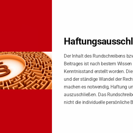
Haftungsaussch
ür ALLE
Der Inhalt des Rundschreibens bz
 als Steuerberater wegen der Ausübung einer gewerblichen Tätigkeit ent
Beitrages ist nach bestem Wissen
 S. des
§ 46 Abs. 2 Nr. 1 StBerG
, die mit dem Beruf oder mit dem Anseh
Kenntnisstand erstellt worden. Di
t. Denn das organschaftliche Handeln in dieser Funktion werde notwe
und der ständige Wandel der Rech
machen es notwendig, Haftung u
auszuschließen. Das Rundschreibe
der mündlichen Verhandlung. Hat der Berufsträger in diesem Zeitpunkt
ichen Tätigkeit rechtmäßig.
nicht die individuelle persönliche 
 B 164/18