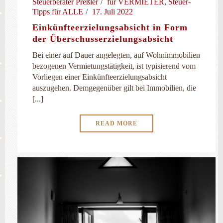
Steuerberater Preßler
für VERMIETER
,
Steuer-
Tipps für ALLE
17. Juli 2022
Einkünfteerzielungsabsicht in Form
der Überschusserzielungsabsicht
Bei einer auf Dauer angelegten, auf Wohnimmobilien
bezogenen Vermietungstätigkeit, ist typisierend vom
Vorliegen einer Einkünfteerzielungsabsicht
auszugehen. Demgegenüber gilt bei Immobilien, die
[...]
READ MORE