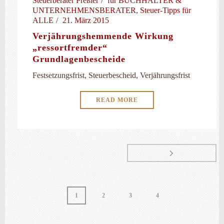
Steuerberater Preßler
für BUCHHALTER &
UNTERNEHMENSBERATER
,
Steuer-Tipps für
ALLE
21. März 2015
Verjährungshemmende Wirkung
„ressortfremder“
Grundlagenbescheide
Festsetzungsfrist, Steuerbescheid, Verjährungsfrist
READ MORE
1
2
3
4