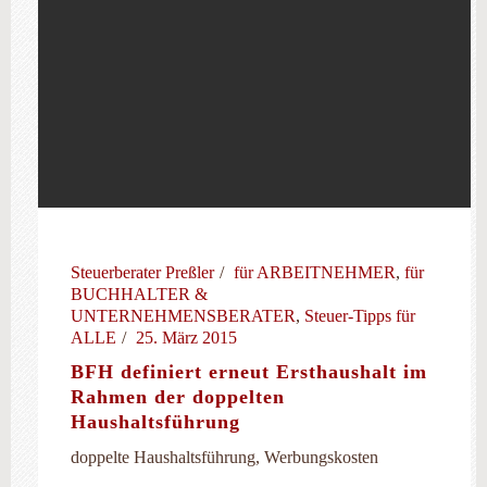
Steuerberater Preßler
für ARBEITNEHMER
,
für
BUCHHALTER &
UNTERNEHMENSBERATER
,
Steuer-Tipps für
ALLE
25. März 2015
BFH definiert erneut Ersthaushalt im
Rahmen der doppelten
Haushaltsführung
doppelte Haushaltsführung, Werbungskosten