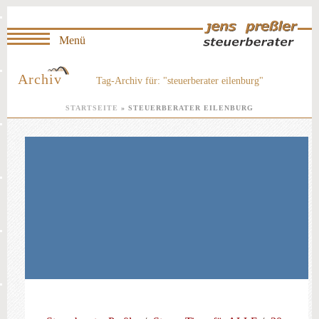
Archiv
Tag-Archiv für: "steuerberater eilenburg"
STARTSEITE
»
STEUERBERATER EILENBURG