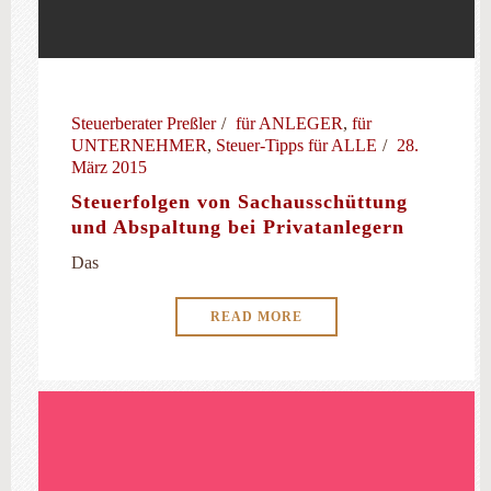
Steuerberater Preßler
für ANLEGER
,
für
UNTERNEHMER
,
Steuer-Tipps für ALLE
28.
März 2015
Steuerfolgen von Sachausschüttung
und Abspaltung bei Privatanlegern
Das
READ MORE