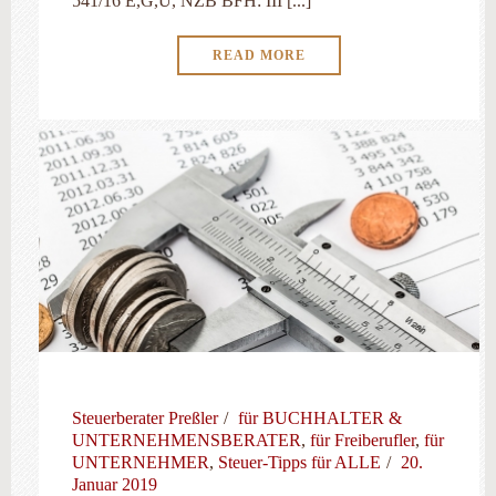
541/16 E,G,U, NZB BFH: III [...]
READ MORE
Steuerberater Preßler
für BUCHHALTER &
UNTERNEHMENSBERATER
,
für Freiberufler
,
für
UNTERNEHMER
,
Steuer-Tipps für ALLE
20.
Januar 2019