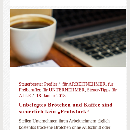
Steuerberater Preßler
für ARBEITNEHMER
,
für
Freiberufler
,
für UNTERNEHMER
,
Steuer-Tipps für
ALLE
18. Januar 2018
Unbelegtes Brötchen und Kaffee sind
steuerlich kein „Frühstück“
Stellen Unternehmen ihren Arbeitnehmern täglich
kostenlos trockene Brötchen ohne Aufschnitt oder