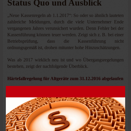
Status Quo und Ausblick
„Neue Kassenregeln ab 1.1.2017“: So oder so ähnlich lauteten
zahlreiche Meldungen, durch die viele Unternehmer Ende
vergangenen Jahres verunsichert wurden. Denn Fehler bei der
Kassenführung können teuer werden. Zeigt sich z. B. bei einer
Betriebsprüfung, dass die Kassenführung nicht
ordnungsgemäß ist, drohen mitunter hohe Hinzuschätzungen.
Was ab 2017 wirklich neu ist und wo Übergangsregelungen
bestehen, zeigt der nachfolgende Überblick.
Härtefallregelung für Altgeräte zum 31.12.2016 abgelaufen
Für elektronische Registrierkassen gilt grundsätzlich eine
Einzelaufzeichnungspflicht. In einem Schreiben aus 2010
(auch als 2. Kassenrichtlinie bezeichnet) sieht das
Bundesfinanzministerium jedoch für EDV-Registrierkassen
ohne Einzelaufzeichnung und ohne Datenexportmöglichkeit
Erleichterungen vor, wenn diese nicht mit
Softwareanpassungen und Speichererweiterungen aufgerüstet