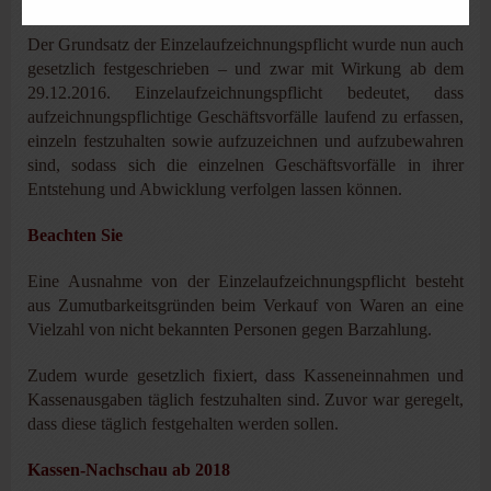
Der Grundsatz der Einzelaufzeichnungspflicht wurde nun auch
gesetzlich festgeschrieben – und zwar mit Wirkung ab dem
29.12.2016. Einzelaufzeichnungspflicht bedeutet, dass
aufzeichnungspflichtige Geschäftsvorfälle laufend zu erfassen,
einzeln festzuhalten sowie aufzuzeichnen und aufzubewahren
sind, sodass sich die einzelnen Geschäftsvorfälle in ihrer
Entstehung und Abwicklung verfolgen lassen können.
Beachten Sie
Eine Ausnahme von der Einzelaufzeichnungspflicht besteht
aus Zumutbarkeitsgründen beim Verkauf von Waren an eine
Vielzahl von nicht bekannten Personen gegen Barzahlung.
Zudem wurde gesetzlich fixiert, dass Kasseneinnahmen und
Kassenausgaben täglich festzuhalten sind. Zuvor war geregelt,
dass diese täglich festgehalten werden sollen.
Kassen-Nachschau ab 2018