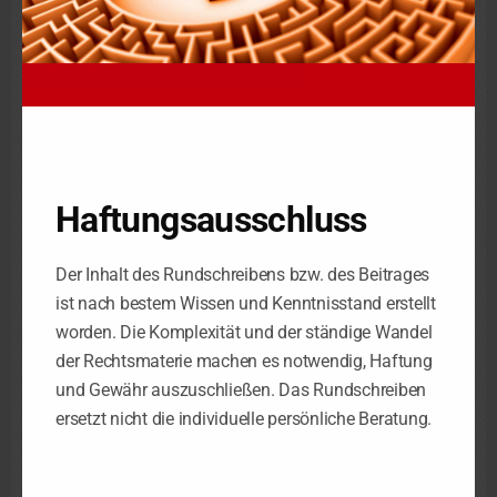
werden können.
Beachten Sie
Dieses Zugeständnis der Finanzverwaltung war allerdings
zeitlich befristet und endete zum 31.12.2016, sodass diese
Geräte ab 2017 nicht mehr einsetzbar sind! Sofern noch nicht
geschehen, sollte bzw. muss schleunigst in eine
finanzamtskonforme Kasse investiert werden.
Gesetz zum Schutz vor Kassenmanipulation in Kraft
Weiterführende Anforderungen ergeben sich durch das
„Gesetz zum Schutz vor Manipulationen an digitalen
Grundaufzeichnungen“, das am 28.12.2016 im
Bundesgesetzblatt verkündet worden ist. Hinsichtlich der
zeitlichen Anwendung ist zu unterscheiden: Einige
Neuerungen gelten bereits. Die maßgeblichen Änderungen
treten jedoch erst in den nächsten Jahren in Kraft.
Änderungen mit sofortiger Wirkung