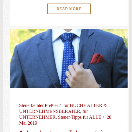
READ MORE
Steuerberater Preßler
für BUCHHALTER &
UNTERNEHMENSBERATER
,
für
UNTERNEHMER
,
Steuer-Tipps für ALLE
28.
Mai 2019