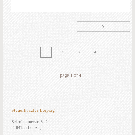
1
2
3
4
page
1
of
4
Steuerkanzlei Leipzig
Schorlemmerstraße 2
D-04155 Leipzig