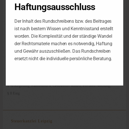
Haftungsausschluss
hinsichtlich der Anwendung der 1 %-Regelung aufgrund des
nicht zeitnah geführten Fahrtenbuchs als auch hinsichtlich der
Kostendeckelung, indem das FA aus Billigkeitsgründen den
Der Inhalt des Rundschreibens bzw. des Beitrages
nach der 1 %-Regelung ermittelten geldwerten Vorteil
ist nach bestem Wissen und Kenntnisstand erstellt
zutreffend auf die tatsächlich angefallenen Kosten begrenzt
worden. Die Komplexität und der ständige Wandel
hatte.
der Rechtsmaterie machen es notwendig, Haftung
Fundstelle
und Gewähr auszuschließen. Das Rundschreiben
FG Rheinland-Pfalz 13.11.17, 5 K 1391/15
ersetzt nicht die individuelle persönliche Beratung.
1 %-Regelung
Fahrtenbuch
Geldwerter Vorteil
Privaten Nutzung
,
,
,
,
§ 8 Estg
Steuerkanzlei Leipzig