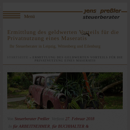
Ermittlung des geldwerten Vorteils für die
Privatnutzung eines Maseratis
Ihr Steuerberater in Leipzig, Wittenberg und Eilenburg
STARTSEITE
»
ERMITTLUNG DES GELDWERTEN VORTEILS FÜR DIE
PRIVATNUTZUNG EINES MASERATIS
Von
Steuerberater Preßler
Verfasst
27. Februar 2018
In
für ARBEITNEHMER
,
für BUCHHALTER &