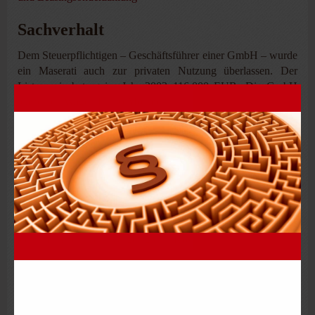
Sachverhalt
Dem Steuerpflichtigen – Geschäftsführer einer GmbH – wurde
ein Maserati auch zur privaten Nutzung überlassen. Der
Listenpreis betrug im Jahr 2003 116.000 EUR. Die GmbH
leaste den Wagen für 36 Monate.
Das FA ermittelte den geldwerten Vorteil für die private
Nutzung des Fahrzeugs in den Streitjahren nach der 1 %-
Regelung und nicht nach dem Verhältnis der privaten Fahrten
zu den übrigen Fahrten gemäß vorgelegtem Fahrtenbuch. Das
FA war der Auffassung, dass das Fahrtenbuch nicht
ordnungsgemäß gewesen sei, da es nicht zeitnah geführt
wurde. Es hätte keine ausreichenden Angaben enthalten und
sich anhand der vorgelegten Kostenbelege nicht habe
verifizieren lassen.
Entscheidung
Das FG bestätigte die Entscheidung des FA sowohl