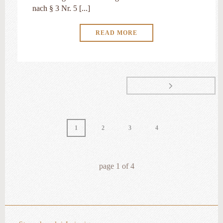
nach § 3 Nr. 5 [...]
READ MORE
1
2
3
4
page
1
of
4