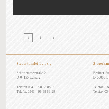
1
2
Steuerkanzlei Leipzig
Steuerkan
Schorlemmerstraße 2
Berliner Str
D-04155 Leipzig
D-06886 Lu
Telefon 0341 – 98 38 88-0
Telefon 03
Telefax 0341 – 98 38 88-29
Telefax 03