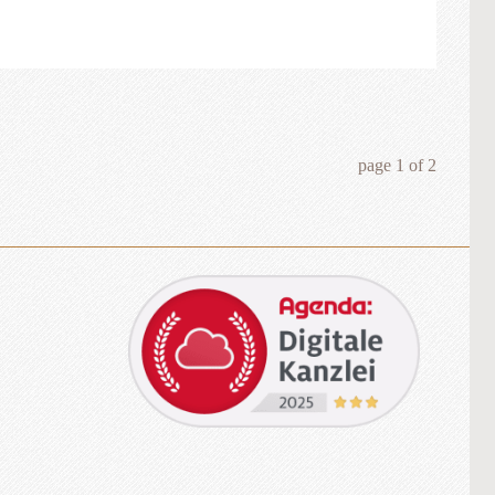
page
1
of
2