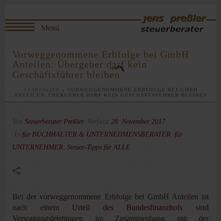
Vorweggenommene Erbfolge bei GmbH
Anteilen: Übergeber darf kein
Geschäftsführer bleiben
STARTSEITE
»
VORWEGGENOMMENE ERBFOLGE BEI GMBH
ANTEILEN: ÜBERGEBER DARF KEIN GESCHÄFTSFÜHRER BLEIBEN
Von
Steuerberater Preßler
Verfasst
28. November 2017
In
für BUCHHALTER & UNTERNEHMENSBERATER
,
für
UNTERNEHMER
,
Steuer-Tipps für ALLE
Bei der vorweggenommene Erbfolge bei GmbH Anteilen ist
nach einem
Urteil des Bundesfinanzhofs
sind
Versorgungsleistungen im Zusammenhang mit der