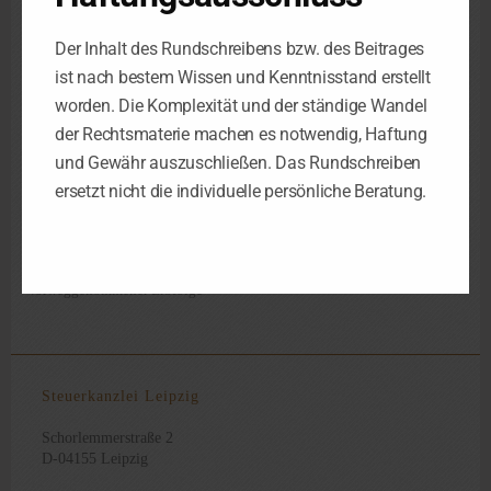
Praxishinweis
Der Inhalt des Rundschreibens bzw. des Beitrages
Auch die Finanzverwaltung ist der Ansicht, dass der
ist nach bestem Wissen und Kenntnisstand erstellt
Vermögensübergeber seine Geschäftsführerfunktion aufgeben
worden. Die Komplexität und der ständige Wandel
muss. Er darf jedoch noch selbstständig oder nichtselbstständig
der Rechtsmaterie machen es notwendig, Haftung
für die GmbH tätig sein.
und Gewähr auszuschließen. Das Rundschreiben
ersetzt nicht die individuelle persönliche Beratung.
Übertragung Von GmbH-Anteilen
Vermögensübertragungen
,
,
Vorweggenommener Erbfolge
Steuerkanzlei Leipzig
Schorlemmerstraße 2
D-04155 Leipzig