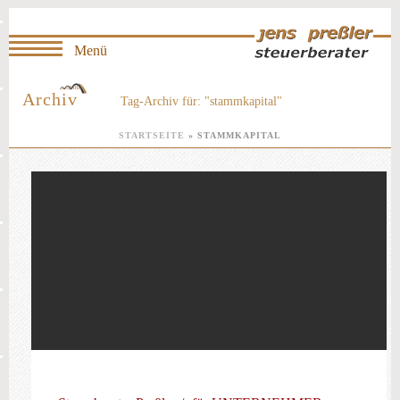
Archiv
Tag-Archiv für: "stammkapital"
STARTSEITE
»
STAMMKAPITAL