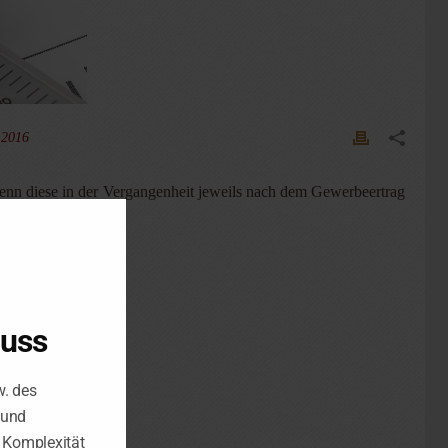
 2016
wenn diese in der Vergangenheit jeweils nach dem Gewerbeertrag
luss
w. des
 und
e Komplexität