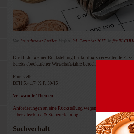
Von
Steuerberater Preßler
Verfasst
24. Dezember 2017
In
für BUCH
Die Bildung einer Rückstellung für künftig zu erwartende Zusa
bereits abgelaufener Wirtschaftsjahre berechnet worden sind.
Fundstelle
BFH 5.4.17, X R 30/15
Verwandte Themen:
Anforderungen an eine Rückstellung wegen Erfüllungsrückstan
Jahresabschluss & Steuererklärung
Sachverhalt