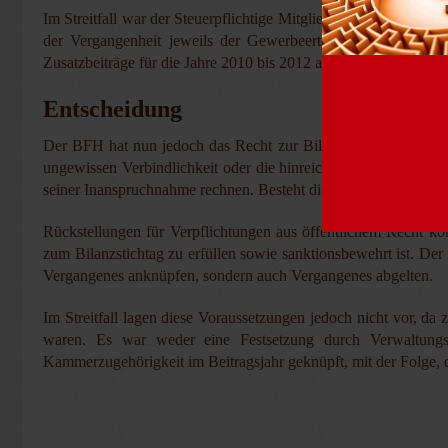
Im Streitfall war der Steuerpflichtige Mitglied einer Handwer
der Vergangenheit jeweils der Gewerbeertrag des drei Jahre 
Zusatzbeiträge für die Jahre 2010 bis 2012 aufgrund seiner Gew
Entscheidung
Der BFH hat nun jedoch das Recht zur Bildung einer derartige
ungewissen Verbindlichkeit oder die hinreichende oder überwie
seiner Inanspruchnahme rechnen. Besteht die Verbindlichkeit rec
Rückstellungen für Verpflichtungen aus öffentlichem Recht könn
zum Bilanzstichtag zu erfüllen sowie sanktionsbewehrt ist. Der
Vergangenes anknüpfen, sondern auch Vergangenes abgelten.
Im Streitfall lagen diese Voraussetzungen jedoch nicht vor, da 
waren. Es war weder eine Festsetzung durch Verwaltungsa
Kammerzugehörigkeit im Beitragsjahr geknüpft, mit der Folge, d