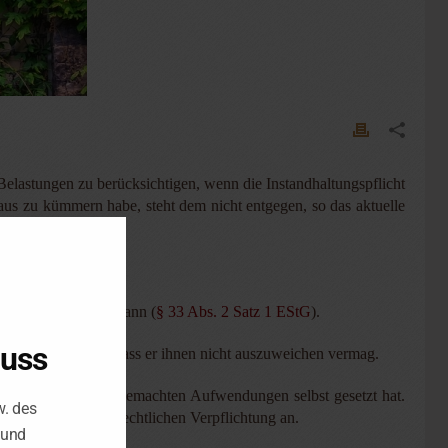
lastungen zu berücksichtigen, wenn die Instandhaltungspflicht
aus zu kümmern habe, steht dem nicht entgegen, so das aktuelle
n nicht entziehen kann (
§ 33 Abs. 2 Satz 1 EStG
).
luss
chtigen einwirken, dass er ihnen nicht auszuweichen vermag.
che für die geltend gemachten Aufwendungen selbst gesetzt hat.
w. des
er Entstehung der rechtlichen Verpflichtung an.
 und