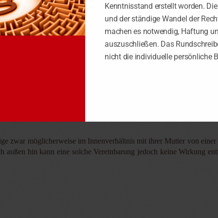
Kenntnisstand erstellt worden. Di
und der ständige Wandel der Rech
machten Abrisskosten des einsturzgefährdeten Gebäudes nicht zum Abzu
machen es notwendig, Haftung u
gungsanordnung des Landkreises bzw. die sich anschließende Inan
auszuschließen. Das Rundschreibe
ntscheidende Ursache für das Einschreiten der Bauaufsichtsbehörde jed
nicht die individuelle persönliche 
ekommen, wäre das Gebäude im Jahr 2015 nicht einsturzgefährdet gewe
gen.
od Miteigentümerin des Objekts), die beinhaltete, dass diese sich a
ige zwar möglicherweise im Innenverhältnis mit ihrer Mutter von einer 
 außen hin kann eine solche Vereinbarung jedoch keine Wirkung entfa