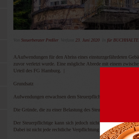
Von
Steuerberater Preßler
Verfasst
23. Juni 2020
In
für BUCHHALT
AAufwendungen für den Abriss eines einsturzgefährdeten Gebäu
zuvor verletzt wurde. Eine mögliche Abrede mit einem zwischen
Urteil des FG Hamburg. |
Grundsatz
Aufwendungen erwachsen dem Steuerpflichtigen zwangsläufig, wen
Die Gründe, die zu einer Belastung des Steuerpflichtigen gefüh
Der Steuerpflichtige kann sich jedoch nicht auf die Zwangsläu
Dabei ist nicht jede rechtliche Verpflichtung zwingend auch al