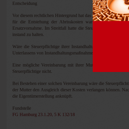
Entscheidung
Vor diesem rechtlichen Hintergrund hat das FG die geltend ge
für die Entstehung der Abrisskosten war zwar die Beseiti
Ersatzvornahme. Im Streitfall hatte die Steuerpflichtige die e
instand zu halten.
Wäre die Steuerpflichtige ihrer Instandhaltungspflicht nachg
Unterlassens von Instandhaltungsmaßnahmen der Steuerpflichti
Eine mögliche Vereinbarung mit ihrer Mutter (bis zu ihrem T
Steuerpflichtige nicht.
Bei Bestehen einer solchen Vereinbarung wäre die Steuerpflicht
der Mutter den Ausgleich dieser Kosten verlangen können. Nach
die Eigentümerstellung anknüpft.
Fundstelle
FG Hamburg 23.1.20, 5 K 132/18