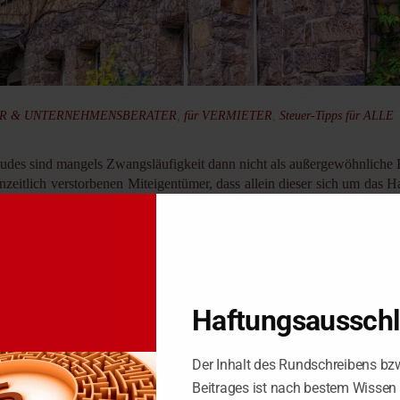
ER & UNTERNEHMENSBERATER
,
für VERMIETER
,
Steuer-Tipps für ALLE
des sind mangels Zwangsläufigkeit dann nicht als außergewöhnliche Be
zeitlich verstorbenen Miteigentümer, dass allein dieser sich um das H
n er sich ihnen aus rechtlichen, tatsächlichen oder sittlichen Gründe
Haftungsaussch
rt haben, müssen von außen derart auf die Entschließung des Steuerpfli
figkeit berufen, wenn er durch sein Verhalten die entscheidende Ursa
Der Inhalt des Rundschreibens bz
s zwangsläufig einzuordnen. Vielmehr kommt es auch auf die Ursachen d
Beitrages ist nach bestem Wissen