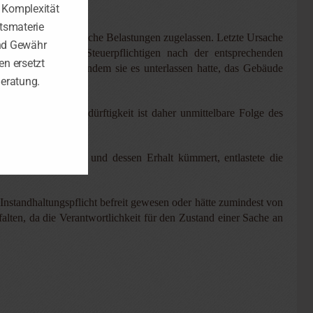
e Komplexität
tsmaterie
g als außergewöhnliche Belastungen zugelassen. Letzte Ursache
nd Gewähr
spruchnahme der Steuerpflichtigen nach der entsprechenden
n ersetzt
och selbst gesetzt, indem sie es unterlassen hatte, das Gebäude
Beratung.
sen. Die Abrissbedürftigkeit ist daher unmittelbare Folge des
lleine um das Haus und dessen Erhalt kümmert, entlastete die
Instandhaltungspflicht befreit gewesen oder hätte zumindest von
lten, da die Verantwortlichkeit für den Zustand einer Sache an