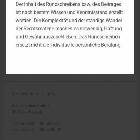
Aufzeichnungssystems durch die Amtsträger eingesehen werden.
Der Inhalt des Rundschreibens bzw. des Beitrages
Es kann auch die Übermittlung von Daten auf einem maschinell
ist nach bestem Wissen und Kenntnisstand erstellt
auswertbaren Datenträger verlangt werden.
worden. Die Komplexität und der ständige Wandel
der Rechtsmaterie machen es notwendig, Haftung
fundstelle
und Gewähr auszuschließen. Das Rundschreiben
ersetzt nicht die individuelle persönliche Beratung.
OFD
Karlsruhe
, Information 21.10.24
Steuerkanzlei Leipzig
Schorlemmerstraße 2
D-04155 Leipzig
Telefon 0341 – 98 38 88-0
Telefax 0341 – 98 38 88-29