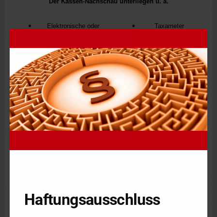
Der Kassen-Nachschau unterliegen u. a.
Elektronische oder
Taxameter
computergestützte
Wegstreckenzähler
Kassensysteme
Geldspielgeräte
App-Systeme
Offene Ladenkassen
Waagen mit
Registrierkassenfunktion
Die von der Kassen-Nachschau betroffenen Steuerpflichtigen haben
den mit der Kassen-Nachschau betrauten Amtsträgern auf Verlangen
Aufzeichnungen, Bücher sowie die für die Kassenführung
erheblichen sonstigen Organisationsunterlagen über die der Kassen-
Nachschau unterliegenden Sachverhalte und Zeiträume vorzulegen
und Auskünfte zu erteilen.
Haftungsausschluss
Bei der Kassen-Nachschau dürfen Daten des elektronischen