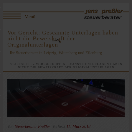
Vor Gericht: Gescannte Unterlagen haben
nicht die Beweiskraft der
Originalunterlagen
Ihr Steuerberater in Leipzig, Wittenberg und Eilenburg
STARTSEITE
»
VOR GERICHT: GESCANNTE UNTERLAGEN HABEN
NICHT DIE BEWEISKRAFT DER ORIGINALUNTERLAGEN
Von
Steuerberater Preßler
Verfasst
11. März 2018