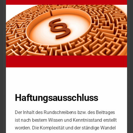
nicht in Deutschland aufgehalten. Im Rahmen des
Klageverfahrens, teilte die Familienkasse dem Gericht mit,
dass die Kindergeldakte nicht mehr im Original vorgelegt
werden könne. Die Originalakte sei nach dem Einscannen
vernichtet worden und werde seitdem nur noch elektronisch
geführt.
Entscheidung
Das FG entschied, dass nach der gebotenen summarischen
Prüfung die Antragstellerin das zu viel gezahlte Kindergeld
nicht erstatten müsse. ­
Begründet wurde dies damit, dass die Antragstellerin nicht als
Leistungsempfängerin anzusehen sei.
Haftungsausschluss
Nach Auffassung des Gerichts werde die Familienkasse aller
Voraussicht nach den Beweis dafür, dass die
Der Inhalt des Rundschreibens bzw. des Beitrages
Veränderungsanzeige tatsächlich von der Antragstellerin
ist nach bestem Wissen und Kenntnisstand erstellt
stammt, nicht erbringen können. Selbst wenn das Gutachten
worden. Die Komplexität und der ständige Wandel
eines Sachverständigen ergebe, dass die Unterschrift echt ist,