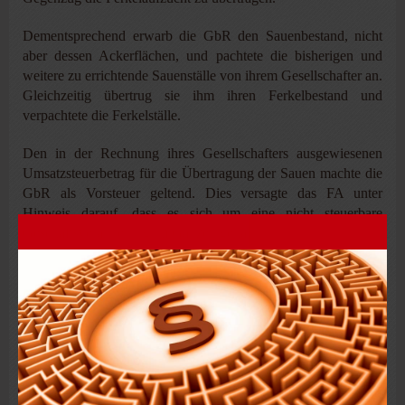
Dementsprechend erwarb die GbR den Sauenbestand, nicht
aber dessen Ackerflächen, und pachtete die bisherigen und
weitere zu errichtende Sauenställe von ihrem Gesellschafter an.
Gleichzeitig übertrug sie ihm ihren Ferkelbestand und
verpachtete die Ferkelställe.
Den in der Rechnung ihres Gesellschafters ausgewiesenen
Umsatzsteuerbetrag für die Übertragung der Sauen machte die
GbR als Vorsteuer geltend. Dies versagte das FA unter
Hinweis darauf, dass es sich um eine nicht steuerbare
Geschäftsveräußerung im Ganzen gehandelt habe.
Zur Begründung ihrer hiergegen erhobenen Klage trug die
GbR vor, dass sie den Betrieb ihres Gesellschafters mangels
Erwerbs dessen Ackerflächen nicht fortgeführt habe.
Entscheidung
Das FG wies die Klage ab. Das FA habe den Vorsteuerabzug