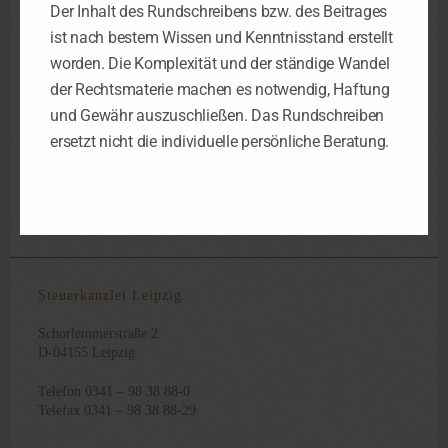
Spekulationsfrist nur abzugsfähig, wenn die Darlehen durch
Der Inhalt des Rundschreibens bzw. des Beitrages
den Veräußerungserlös nicht getilgt werden können.
ist nach bestem Wissen und Kenntnisstand erstellt
Ob die neue Verwaltungssichtweise vor Gericht Bestand haben
worden. Die Komplexität und der ständige Wandel
wird, bleibt vorerst abzuwarten.
der Rechtsmaterie machen es notwendig, Haftung
und Gewähr auszuschließen. Das Rundschreiben
ersetzt nicht die individuelle persönliche Beratung.
Darlehensverbindlichkeit
Schuldzinsen
Schuldzinsenabzug
Steuer
,
,
,
,
Steuerberater Leipzig
Steuerkanzlei Leipzig
Veräußerungserlös
,
,
Steuerkanzlei Leipzig
Schorlemmerstraße 2
D-04155 Leipzig
Telefon 0341 – 98 38 88-0
Telefax 0341 – 98 38 88-29