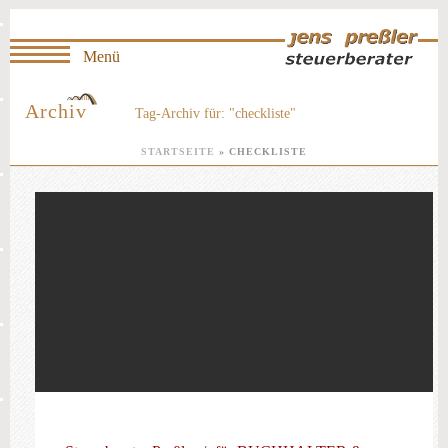
Archiv
Tag-Archiv für: "checkliste"
STARTSEITE
»
CHECKLISTE