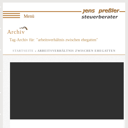
Archiv
Tag-Archiv für: "arbeitsverhältnis zwischen ehegatten"
STARTSEITE
»
ARBEITSVERHÄLTNIS ZWISCHEN EHEGATTEN