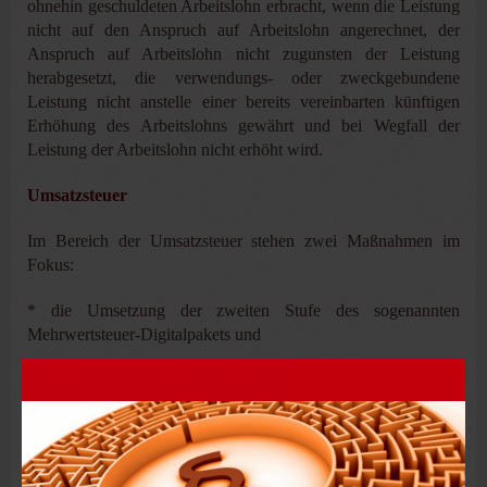
ohnehin geschuldeten Arbeitslohn erbracht, wenn die Leistung
nicht auf den Anspruch auf Arbeitslohn angerechnet, der
Anspruch auf Arbeitslohn nicht zugunsten der Leistung
herabgesetzt, die verwendungs- oder zweckgebundene
Leistung nicht anstelle einer bereits vereinbarten künftigen
Erhöhung des Arbeitslohns gewährt und bei Wegfall der
Leistung der Arbeitslohn nicht erhöht wird.
Umsatzsteuer
Im Bereich der Umsatzsteuer stehen zwei Maßnahmen im
Fokus:
* die Umsetzung der zweiten Stufe des sogenannten
Mehrwertsteuer-Digitalpakets und
* die Erweiterung der Steuerschuldnerschaft des
Leistungsempfängers auf Telekommunikationsdienstleistungen
an Wiederverkäufer.
Wie geht es nun weiter?