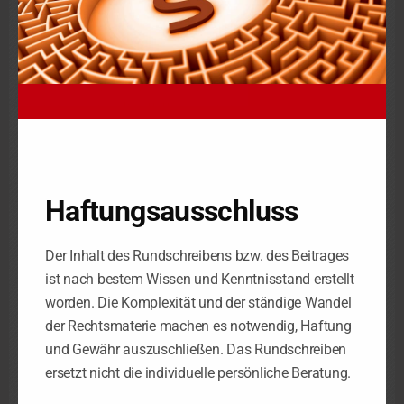
Der Entwurf der Bundesregierung stellt ein sehr frühes
Stadium im Gesetzgebungsverfahren dar, sodass mit etwaigen
Änderungen bzw. weiteren Neuregelungen zu rechnen ist. Von
einem Abschluss des Gesetzgebungsverfahrens ist in der
zweiten Jahreshälfte 2020 auszugehen.
Quelle | egierungsentwurf für ein Jahressteuergesetz 2020
vom 2.9.2020
Kurzarbeitergeld und Überbrückungshilfe gehen in die
Haftungsausschluss
Verlängerung
Der Inhalt des Rundschreibens bzw. des Beitrages
Die Bundesregierung hat sich am 25.8.2020 darauf
ist nach bestem Wissen und Kenntnisstand erstellt
verständigt, das Kurzarbeitergeld zu verlängern. Zudem sollen
weitere Maßnahmen ausgedehnt werden, um die Corona-
worden. Die Komplexität und der ständige Wandel
Auswirkungen abzufedern. Ausgewählte Punkte werden
der Rechtsmaterie machen es notwendig, Haftung
dargestellt. |
und Gewähr auszuschließen. Das Rundschreiben
ersetzt nicht die individuelle persönliche Beratung.
Kurzarbeitergeld