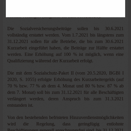
Die Bezugsdauer für Kurzarbeitergeld wird für Betriebe, die
bis zum 31.12.2020 Kurzarbeit eingeführt haben, auf bis zu 24
Monate verlängert (längstens bis zum 31.12.2021).
Die Sozialversicherungsbeiträge sollen bis 30.6.2021
vollständig erstattet werden. Vom 1.7.2021 bis längstens zum
31.12.2021 sollen für alle Betriebe, die bis zum 30.6.2021
Kurzarbeit eingeführt haben, die Beiträge zur Hälfte erstattet
werden. Eine Erhöhung auf 100 % ist möglich, wenn eine
Qualifizierung während der Kurzarbeit erfolgt.
Die mit dem Sozialschutz-Paket II (vom 20.5.2020, BGBl I
2020, S. 1055) erfolgte Erhöhung des Kurzarbeitergelds (auf
70 % bzw. 77 % ab dem 4. Monat und 80 % bzw. 87 % ab
dem 7. Monat) soll bis zum 31.12.2021 für alle Beschäftigten
verlängert werden, deren Anspruch bis zum 31.3.2021
entstanden ist.
Von den bestehenden befristeten Hinzuverdienstmöglichkeiten
wird die Regelung, dass geringfügig entlohnte
Beschäftigungen generell anrechnungsfrei sind, bis 31.12.2021