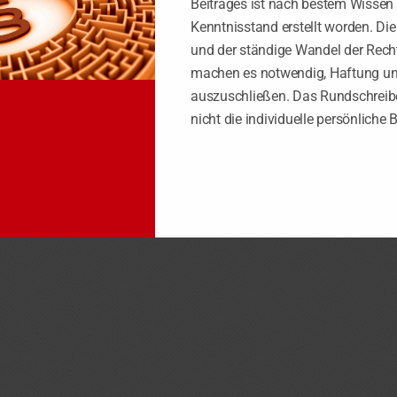
Beitrages ist nach bestem Wissen
Kenntnisstand erstellt worden. Di
und der ständige Wandel der Rech
machen es notwendig, Haftung u
auszuschließen. Das Rundschreibe
nicht die individuelle persönliche 
ei Tage vor dem Fälligkeitstag vorliegen!