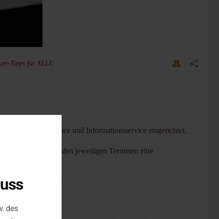
uer-Tipps für ALLE
en Erinnerungsservice und Informationsservice eingerichtet.
halten Sie kurz vor den jeweiligen Terminen eine
luss
w. des