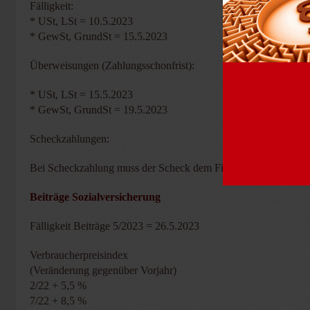
Fälligkeit:
* USt, LSt = 10.5.2023
* GewSt, GrundSt = 15.5.2023
Überweisungen (Zahlungsschonfrist):
* USt, LSt = 15.5.2023
* GewSt, GrundSt = 19.5.2023
Scheckzahlungen:
Bei Scheckzahlung muss der Scheck dem Finanzamt spätestens dr
Beiträge Sozialversicherung
Fälligkeit Beiträge 5/2023 = 26.5.2023
Verbraucherpreisindex
(Veränderung gegenüber Vorjahr)
2/22 + 5,5 %
7/22 + 8,5 %