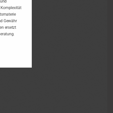
 und
e Komplexität
tsmaterie
nd Gewähr
n ersetzt
Beratung.