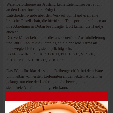
Warenbeförderung ins Ausland keine ­Eigentumsübertragung
an den Letztabnehmer erfolgt ist.
Entschieden wurde über den Verkauf von Handys an eine
britische Gesellschaft, die hierfür ein Transportunternehmen an
ihre Abnehmer in Dubai ­beauftragte. Dort kamen die Handys
auch an.
Der Verkäufer behandelte dies als steuer­freie Ausfuhrlieferung
und laut FA sollte die Lieferung an die britische Firma als
unbewegte Lieferung steuerpflichtig sein.
FG Münster 16.1.14, 5 K 3930/10 U, BFH 11.8.11, V R 3/10;
3.11.11, V B 53/11; 28.5.13, XI R 11/09
Das FG stellte klar, dass beim Reihengeschäft, bei dem Ware
unmittelbar vom ersten Lieferanten an den letzten Abnehmer
gelangt, nur eine der Lieferungen die bewegte und damit
steuerfreie Ausfuhrlieferung sein kann.
Die von der Rechtsprechung des EuGH und BFH
entwickelten Grundsätze sind nur auf innergemeinschaftliche
Lieferungen aber nicht auf Ausfuhrlieferungen in Drittstaaten
zu übertragen.