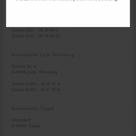
Steuerkanzlei Leipzig
Schorlemmerstraße 2
D-04155 Leipzig
Telefon 0341 – 98 38 88-0
Telefax 0341 – 98 38 88-29
Steuerkanzlei Luth. Wittenberg
Berliner Str. 4
D-06886 Luth. Wittenberg
Telefon 03491 – 45 47 47-4
Telefax 03491 – 45 47 47-8
Steuerkanzlei Torgau
Elbstraße 8
D-04860 Torgau