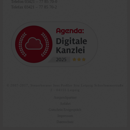
Telefon 03421 – 77 85 70-0
Telefax 03421 – 77 85 70-2
© 2007-2017, Steuerberater Jens Preßler Sitz Leipzig Schorlemmertraße
2 · 04155 Leipzig
Ansprechpartner
Anfahrt
Gutschein Erstgespräch
Impressum
Datenschutz