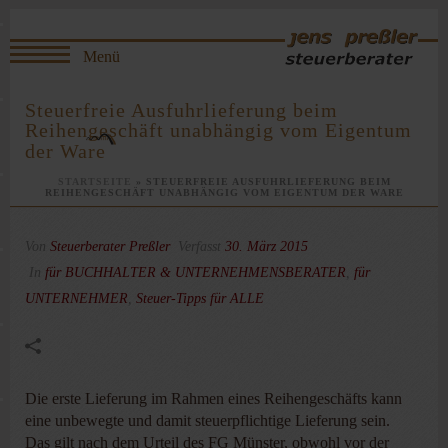
Steuerfreie Ausfuhrlieferung beim
Reihengeschäft unabhängig vom Eigentum
der Ware
STARTSEITE
»
STEUERFREIE AUSFUHRLIEFERUNG BEIM
REIHENGESCHÄFT UNABHÄNGIG VOM EIGENTUM DER WARE
Von
Steuerberater Preßler
Verfasst
30. März 2015
In
für BUCHHALTER & UNTERNEHMENSBERATER
,
für
UNTERNEHMER
,
Steuer-Tipps für ALLE
Die erste Lieferung im Rahmen eines Reihengeschäfts kann
eine unbewegte und damit steuerpflichtige Lieferung sein.
Das gilt nach dem Urteil des FG Münster, obwohl vor der