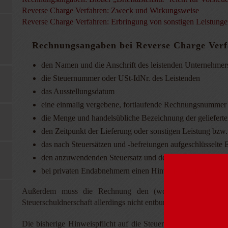
Reverse Charge Verfahren: Zweck und Wirkungsweise
Reverse Charge Verfahren: Erbringung von sonstigen Leistunge
Rechnungsangaben bei Reverse Charge Verf
den Namen und die Anschrift des leistenden Unternehmer
die Steuernummer oder USt-IdNr. des Leistenden
das Ausstellungsdatum
eine einmalig vergebene, fortlaufende Rechnungsnummer
die Menge und handelsübliche Bezeichnung der geliefert
den Zeitpunkt der Lieferung oder sonstigen Leistung bzw.
das nach Steuersätzen und -befreiungen aufgeschlüsselte 
den anzuwendenden Steuersatz und den auf das Entgelt ent
bei privaten Endabnehmern einen Hinweis auf die Aufbew
Außerdem muss die Rechnung den (wortgenauen) Hinweis „
Steuerschuldnerschaft allerdings nicht entbunden.
Die bisherige Hinweispflicht auf die Steuerschuldnerschaft 