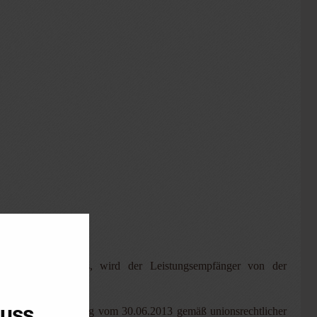
eiung gilt
hlt dieser Hinweis, wird der Leistungsempfänger von der
luss
ngsgesetz mit Wirkung vom 30.06.2013 gemäß unionsrechtlicher