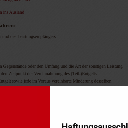
n ins Ausland
ahren:
s und des Leistungsempfängers
en Gegenstände oder den Umfang und die Art der sonstigen Leistung
 den Zeitpunkt der Vereinnahmung des (Teil-)Entgelts
Entgelt sowie jede im Voraus vereinbarte Minderung desselben
fallenden Steuerbetrag oder einen Hinweis darauf, dass eine Steuerbefr
ahrungspflicht des Leistungsempfängers
Steuerschuldnerschaft des Leistungsempfängers“ enthalten. Fe
Haftungsaussch
des Leistungsempfängers wurde durch das Amtshilferichtlinie-Umsetzu