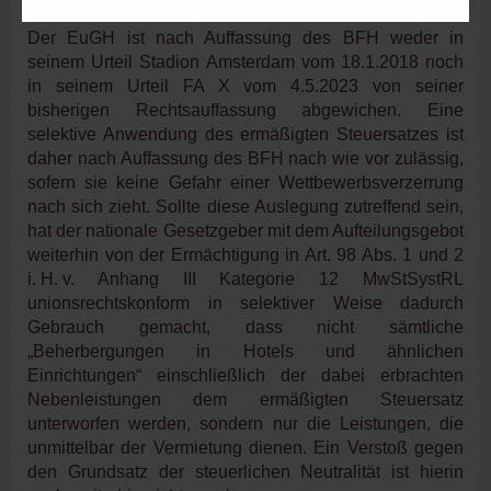
Der EuGH ist nach Auffassung des BFH weder in
seinem Urteil Stadion Amsterdam vom 18.1.2018 noch
in seinem Urteil FA X vom 4.5.2023 von seiner
bisherigen Rechtsauffassung abgewichen. Eine
selektive Anwendung des ermäßigten Steuersatzes ist
daher nach Auffassung des BFH nach wie vor zulässig,
sofern sie keine Gefahr einer Wettbewerbsverzerrung
nach sich zieht. Sollte diese Auslegung zutreffend sein,
hat der nationale Gesetzgeber mit dem Aufteilungsgebot
weiterhin von der Ermächtigung in Art. 98 Abs. 1 und 2
i.
H.
v. Anhang III Kategorie 12 MwStSystRL
unionsrechtskonform in selektiver Weise dadurch
Gebrauch gemacht, dass nicht sämtliche
„Beherbergungen in Hotels und ähnlichen
Einrichtungen“ einschließlich der dabei erbrachten
Nebenleistungen dem ermäßigten Steuersatz
unterworfen werden, sondern nur die Leistungen, die
unmittelbar der Vermietung dienen. Ein Verstoß gegen
den Grundsatz der steuerlichen Neutralität ist hierin