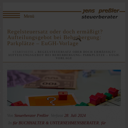
Regelsteuersatz oder doch ermäßigt?
Aufteilungsgebot bei Beherbergung:
Parkplätze – EuGH-Vorlage
STARTSEITE
»
REGELSTEUERSATZ ODER DOCH ERMÄSSIGT? A
UFTEILUNGSGEBOT BEI BEHERBERGUNG: PARKPLÄTZE – EUGH-V
ORLAGE
Von
Steuerberater Preßler
Verfasst
28. Juli 2024
In
für BUCHHALTER & UNTERNEHMENSBERATER
,
für