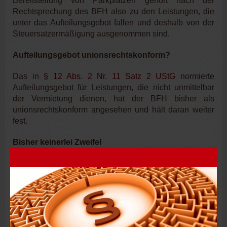
Bereitstellung von Parkplätzen gehört nach der
Rechtsprechung des BFH also zu den Leistungen, die
unter das Aufteilungsgebot fallen und deshalb von der
Steuersatzermäßigung ausgenommen sind.
Aufteilungsgebot unionsrechtskonform?
Das in
§ 12 Abs. 2 Nr. 11 Satz 2 UStG
normierte
Aufteilungsgebot für Leistungen, die nicht unmittelbar
der Vermietung dienen, hat der BFH bisher als
unionsrechtskonform angesehen und hält daran weiter
fest.
Bisher keinerlei Zweifel
Der BFH war zunächst von der Vereinbarkeit des
Aufteilungsgebots mit Unionsrecht zweifelsfrei
überzeugt, weil die Mitgliedstaaten nach Art. 98 Abs. 1
und 2 MwStSystRL – unter der Voraussetzung, dass der
Grundsatz der steuerlichen Neutralität beachtet wird –
der dem gemeinsamen Mehrwertsteuersystem zugrunde