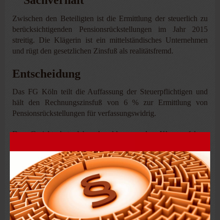
Zwischen den Beteiligten ist die Ermittlung der steuerlich zu
berücksichtigenden Pensionsrückstellungen im Jahr 2015
streitig. Die Klägerin ist ein mittelständisches Unternehmen
und rügt den gesetzlichen Zinsfuß als ­realitätsfremd.
Entscheidung
Das FG Köln teilt die Auffassung der Steuerpflichtigen und
hält den Rechnungszinsfuß von 6 % zur Ermittlung von
Pensionsrückstellungen für verfassungswidrig.
Das Gericht hat daher beschlossen, das Klageverfahren
auszusetzen und eine Entscheidung des
Bundesverfassungsgerichts über die Verfassungsmäßigkeit des
Rechnungszinsfußes einzuholen.
Der Gesetzgeber sei befugt, den Rechnungszinsfuß zu
typisieren. Er sei aber gehalten, in regelmäßigen Abständen zu
überprüfen, ob die Typisierung noch realitätsgerecht sei. Der
Rechnungszinsfuß sei seit 1982 unverändert. In dem heutigen