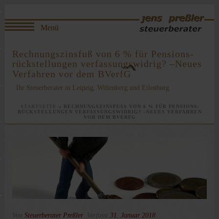
Rechnungszinsfuß von 6 % für Pensions­
rückstellungen verfassungswidrig? –Neues
Verfahren vor dem BVerfG
Ihr Steuerberater in Leipzig, Wittenberg und Eilenburg
STARTSEITE
»
RECHNUNGSZINSFUSS VON 6 % FÜR PENSIONS­R
ÜCKSTELLUNGEN VERFASSUNGSWIDRIG? –NEUES VERFAHREN V
OR DEM BVERFG
Von
Steuerberater Preßler
Verfasst
31. Januar 2018