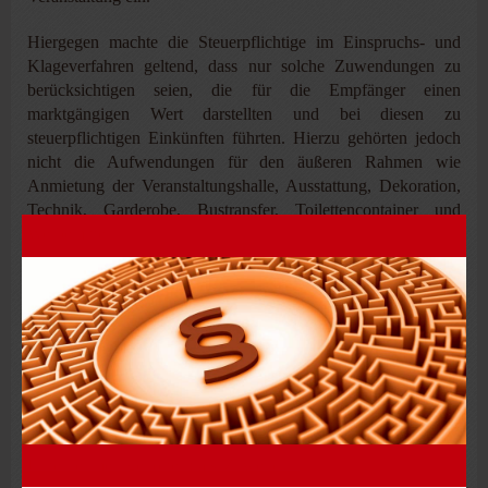
Hiergegen machte die Steuerpflichtige im Einspruchs- und
Klageverfahren geltend, dass nur solche Zuwendungen zu
berücksichtigen seien, die für die Empfänger einen
marktgängigen Wert darstellten und bei diesen zu
steuerpflichtigen Einkünften führten. Hierzu gehörten jedoch
nicht die Aufwendungen für den äußeren Rahmen wie
Anmietung der Veranstaltungshalle, Ausstattung, Dekoration,
Technik, Garderobe, Bustransfer, Toilettencontainer und
Werbemittel.
Entscheidung
Einspruch und auch die nachfolgende Klage blieben im
Wesentlichen ohne Erfolg.
Das FG entschied, dass alle Aufwendungen in die
Bemessungsgrundlage einzubeziehen sind, die bei den
Empfängern (wozu auch die Arbeitnehmer der verbundenen
Unternehmen gehörten) als Zuwendungen angekommen sind.