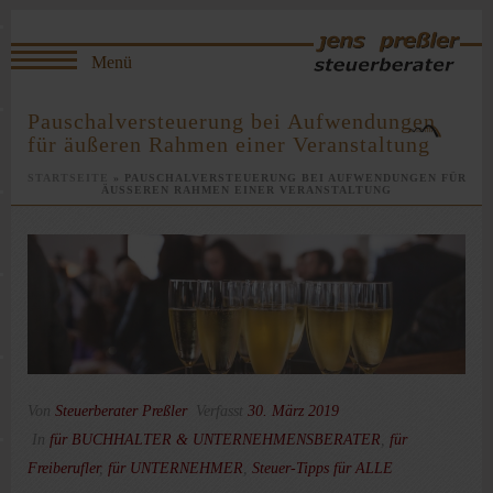
Pauschalversteuerung bei Aufwendungen
für äußeren Rahmen einer Veranstaltung
STARTSEITE
»
PAUSCHALVERSTEUERUNG BEI AUFWENDUNGEN FÜR
ÄUSSEREN RAHMEN EINER VERANSTALTUNG
Von
Steuerberater Preßler
Verfasst
30. März 2019
In
für BUCHHALTER & UNTERNEHMENSBERATER
,
für
Freiberufler
,
für UNTERNEHMER
,
Steuer-Tipps für ALLE