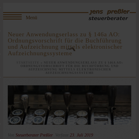
Neuer Anwendungserlass zu § 146a AO:
Ordnungsvorschrift für die Buchführung
und Aufzeichnung mittels elektronischer
Aufzeichnungssysteme
STARTSEITE
»
NEUER ANWENDUNGSERLASS ZU § 146A AO:
ORDNUNGSVORSCHRIFT FÜR DIE BUCHFÜHRUNG UND
AUFZEICHNUNG MITTELS ELEKTRONISCHER
AUFZEICHNUNGSSYSTEME
Von
Steuerberater Preßler
Verfasst
23. Juli 2019