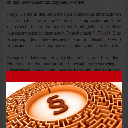
an den Steuerzahler zurückgesandt werden.
Folge: Da die in den Steuerbelegen enthaltenen Informationen
in diesem Fall die für die Steuerfestsetzung zuständige Stelle
nie erreicht haben, kommt es bei Streitigkeiten über diese
Ausgabenposten zu einer neuen Tatsache nach
§ 173 AO
. Eine
Änderung des Steuerbescheids kommt danach sowohl
zugunsten als auch zuungunsten des Steuerzahlers in Betracht.
Szenario 2: Befassung des Sachbearbeiters oder besonderer
Mitarbeiter mit den unaufgefordert übersandten Steuerbelegen
Steuerbelege werden vom Sachbearbeiter im Finanzamt oder
von besonderen Mitarbeitern nur noch geprüft, wenn das
Risikomanagementsystem des Finanzamts die Prüfung von
Einzelbelegen fordert.
Verhaltensknigge bei Änderungen zuungunsten nach §
173 Abs. 1 Nr. 1 AO
Übermittelt ein Steuerzahler mit seiner Steuererklärung
unaufgefordert Steuerbelege und das Finanzamt schickt diese