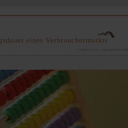
gsdauer eines Verbrauchermarkts
STARTSEITE
»
NACHWEIS EI