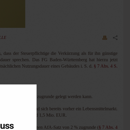
ALLE
 dass der Steuerpflichtige die Verkürzung als für ihn günstige
ngsdauer sprechen. Das FG Baden-Württemberg hat hierzu jetzt
atsächlichen Nutzungsdauer eines Gebäudes i. S. d.
§ 7 Abs. 4 S.
sdauer von 30 Jahren zugrunde gelegt werden kann.
 Erdgeschoss befand sich bereits vorher ein Lebensmittelmarkt.
ngskosten in 2012 rund 1,5 Mio. EUR.
luss
 von 50 Jahren und einen AfA-Satz von 2 % zugrunde (
§ 7 Abs. 4