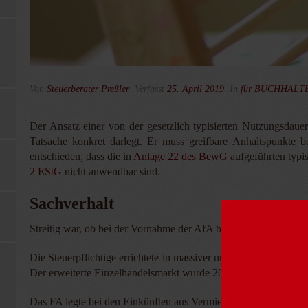
Von
Steuerberater Preßler
Verfasst
25. April 2019
In
für BUCHHAL
Der Ansatz einer von der gesetzlich typisierten Nutzungsdauer
Tatsache konkret darlegt. Er muss greifbare Anhaltspunkte b
entschieden, dass die in
Anlage 22 des BewG
aufgeführten typi
2 EStG
nicht anwendbar sind.
Sachverhalt
Streitig war, ob bei der Vornahme der AfA bei einem Gebäude a
Die Steuerpflichtige errichtete in massiver und hochwertiger 
Der erweiterte Einzelhandelsmarkt wurde 2011 fertiggestellt. D
Das FA legte bei den Einkünften aus Vermietung und Verpachtu