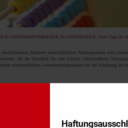
TER & UNTERNEHMENSBERATER
,
für UNTERNEHMER
,
Steuer-Tipps für 
 abweichenden, kürzeren wirtschaftlichen Nutzungsdauer setzt voraus,
enennen, die im Einzelfall für eine kürzere wirtschaftliche Nutzu
sierten wirtschaftlichen Gesamtnutzungsdauern auf die Schätzung der t
nstelle der gesetzlich typisierten Nutzungsdauer eine kürzere Nutzung
Bauweise einen eingeschossigen Anbau an ein mehrstöckiges Gebäude. Im
ie Herstellungskosten betrugen einschließlich nachträglicher Herstellu
Haftungsaussch
ng bei der Vornahme der AfA die gesetzlich typisierte Nutzungsdauer