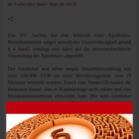
für Freiberufler
,
Steuer-Tipps für ALLE
Das VG Aachen hat den Widerruf einer Apotheken-
Betriebserlaubnis wegen steuerlicher Unzuverlässigkeit gemäß
§ 4 ApoG
bestätigt und dabei auf die steuerstrafrechtliche
Verurteilung des Apothekers abgestellt.
Der Apotheker war zuvor wegen Steuerhinterziehung von
rund 238.000 EUR zu einer Bewährungsstrafe von 10
Monaten verurteilt worden. Durch eine Steuer-CD kamen die
Behörden darauf, dass er Kapitalerträge nicht erklärt und eine
Manipulationssoftware verwendet hatte. Die vom Apotheker
vorgebrachten strafrechtlichen Milderungsgründe (Geständnis,
günstige Sozialprognose, auflagenfreie Bewährung und
Schadenswiedergutmachung) überzeugten das VG im
verwaltungsrechtlichen Verfahren nicht.
Praxistipp | Unzuverlässigkeit i. S. des §
4 ApoG
setzt nicht