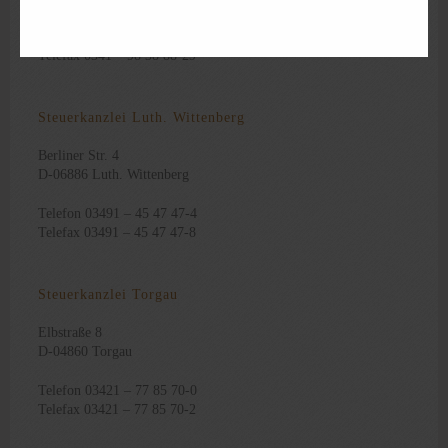
Telefon 0341 – 98 38 88-0
Telefax 0341 – 98 38 88-29
Steuerkanzlei Luth. Wittenberg
Berliner Str. 4
D-06886 Luth. Wittenberg
Telefon 03491 – 45 47 47-4
Telefax 03491 – 45 47 47-8
Steuerkanzlei Torgau
Elbstraße 8
D-04860 Torgau
Telefon 03421 – 77 85 70-0
Telefax 03421 – 77 85 70-2