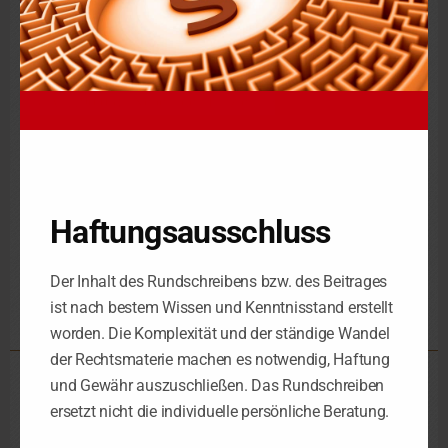
notwendigerweise spezifisch apothekenrechtliche
Verfehlungen voraus. Vielmehr sind bereits Verstöße gegen
allgemeine Pflichten eines Gewerbetreibenden hierfür
ausreichend (BVerwG 28.8.95, 3 B 7.95; OVG NRW 31.8.06,
13 A 1190/05). Neben der Entziehung der Betriebserlaubnis
droht sogar ein Widerruf der Approbation.
Fundstelle
VG Aachen 6.7.18, 7 K 5905/17
Haftungsausschluss
Der Inhalt des Rundschreibens bzw. des Beitrages
Steuerstrafrecht
ist nach bestem Wissen und Kenntnisstand erstellt
worden. Die Komplexität und der ständige Wandel
der Rechtsmaterie machen es notwendig, Haftung
und Gewähr auszuschließen. Das Rundschreiben
Steuerkanzlei Leipzig
ersetzt nicht die individuelle persönliche Beratung.
Schorlemmerstraße 2
D-04155 Leipzig