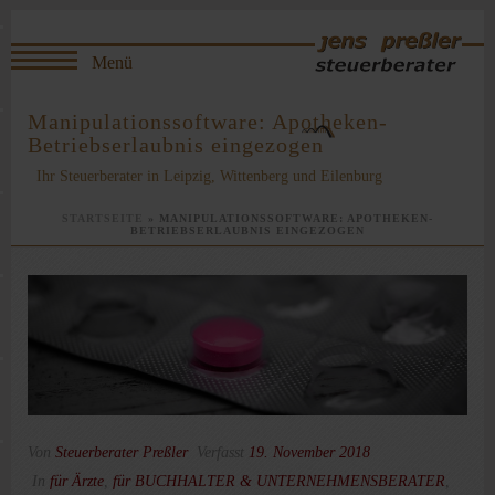
Manipulationssoftware: Apotheken-
Betriebserlaubnis eingezogen
Ihr Steuerberater in Leipzig, Wittenberg und Eilenburg
STARTSEITE
»
MANIPULATIONSSOFTWARE: APOTHEKEN-
BETRIEBSERLAUBNIS EINGEZOGEN
Von
Steuerberater Preßler
Verfasst
19. November 2018
In
für Ärzte
,
für BUCHHALTER & UNTERNEHMENSBERATER
,