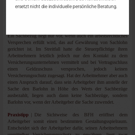
von 44 EUR blieben. Nach Auffassung des BFH führt dies zu
ersetzt nicht die individuelle persönliche Beratung.
Barlohn.
Begründung
Ein Sachbezug liegt nur vor, wenn auch ein arbeitsrechtliches
Versprechen erfüllt wird, das auf Gewährung von Sachlohn
gerichtet ist. Im Streitfall hatte die Steuerpflichtige ihren
Arbeitnehmern letztlich jedoch nur den Kontakt zu dem
Versicherungsunternehmen vermittelt und bei Vertragsschluss
einen Geldzuschuss versprochen, jedoch keinen
Versicherungsschutz zugesagt. Hat der Arbeitnehmer aber auch
einen Anspruch darauf, dass sein Arbeitgeber ihm anstelle der
Sache den Barlohn in Höhe des Werts der Sachbezüge
ausbezahlt, liegen auch dann keine Sachbezüge, sondern
Barlohn vor, wenn der Arbeitgeber die Sache zuwendet.
Praxistipp
| Die Sichtweise des BFH eröffnet dem
Arbeitgeber somit einen bestimmten Gestaltungsspielraum.
Entscheidet sich der Arbeitgeber dafür, seinen Arbeitnehmern
unmittelbar Versicherungsschutz zu gewähren, liegt zwar