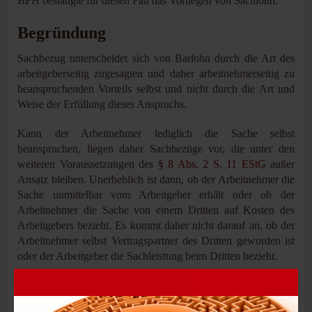
BFH bestätigte für diesen Fall das Vorliegen von Sachlohn.
Begründung
Sachbezug unterscheidet sich von Barlohn durch die Art des
arbeitgeberseitig zugesagten und daher arbeitnehmerseitig zu
beanspruchenden Vorteils selbst und nicht durch die Art und
Weise der Erfüllung dieses Anspruchs.
Kann der Arbeitnehmer lediglich die Sache selbst
beanspruchen, liegen daher Sachbezüge vor, die unter den
weiteren Voraussetzungen des
§ 8 Abs. 2 S. 11 EStG
außer
Ansatz bleiben. Unerheblich ist dann, ob der Arbeitnehmer die
Sache unmittelbar vom Arbeitgeber erhält oder ob der
Arbeitnehmer die Sache von einem Dritten auf Kosten des
Arbeitgebers bezieht. Es kommt daher nicht darauf an, ob der
Arbeitnehmer selbst Vertragspartner des Dritten geworden ist
oder der Arbeitgeber die Sachleistung beim Dritten bezieht.
Im Streitfall hatte der Steuerpflichtige lediglich einen Anspruch
auf zusätzlichen Versicherungsschutz in Gestalt von