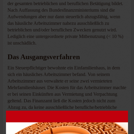
der gesamten betrieblichen und beruflichen Betätigung bildet.
Nach Auffassung des Bundesfinanzministeriums sind die
Aufwendungen aber nur dann steuerlich abzugsfähig, wenn
das häusliche Arbeitszimmer nahezu ausschließlich zu
betrieblichen und/oder beruflichen Zwecken genutzt wird.
Lediglich eine untergeordnete private Mitbenutzung (< 10 %)
ist unschädlich.
Das Ausgangsverfahren
Ein Steuerpflichtiger bewohnte ein Einfamilienhaus, in dem
sich ein häusliches Arbeitszimmer befand. Von seinem
Arbeitszimmer aus verwaltete er seine zwei vermieteten
Mehrfamilienhäuser. Die Kosten für das Arbeitszimmer machte
er bei seinen Einkünften aus Vermietung und Verpachtung
geltend. Das Finanzamt ließ die Kosten jedoch nicht zum
Abzug zu, da keine ausschließliche berufliche/betriebliche
Nutzung vorlag.
Nach den Feststellungen des Finanzgerichts Niedersachsen
nutzte der Steuerpflichtige das Arbeitszimmer nachweislich zu
60 Prozent zur Erzielung von Einkünften aus Vermietung und