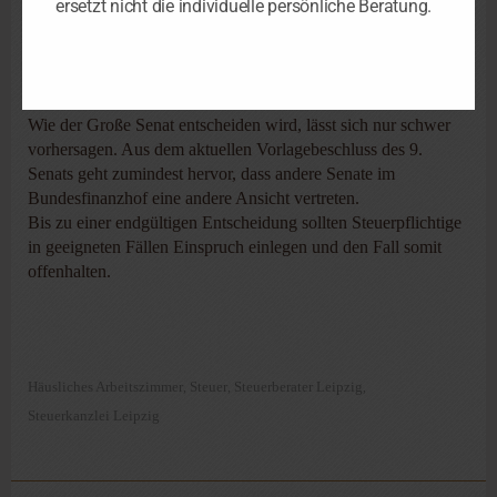
ersetzt nicht die individuelle persönliche Beratung.
Endgültig entschieden ist diese Streitfrage indes noch nicht.
Das letzte Wort hat nun der Große Senat des
Bundesfinanzhofs, der aus elf Mitgliedern besteht und eine für
den vorlegenden Senat verbindliche Entscheidung trifft.
Wie der Große Senat entscheiden wird, lässt sich nur schwer
vorhersagen. Aus dem aktuellen Vorlagebeschluss des 9.
Senats geht zumindest hervor, dass andere Senate im
Bundesfinanzhof eine andere Ansicht vertreten.
Bis zu einer endgültigen Entscheidung sollten Steuerpflichtige
in geeigneten Fällen Einspruch einlegen und den Fall somit
offenhalten.
Häusliches Arbeitszimmer
Steuer
Steuerberater Leipzig
,
,
,
Steuerkanzlei Leipzig