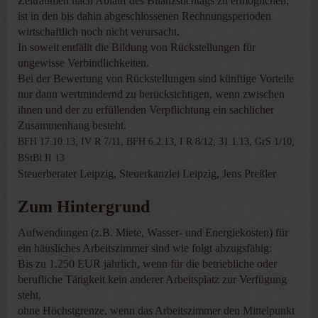
Zeiträumen nach Ablauf des Bilanzstichtags zu ermöglichen,
ist in den bis dahin abgeschlossenen Rechnungsperioden
wirtschaftlich noch nicht verursacht.
In soweit entfällt die Bildung von Rückstellungen für
ungewisse Verbindlichkeiten.
Bei der Bewertung von Rückstellungen sind künftige Vorteile
nur dann wertmindernd zu berücksichtigen, wenn zwischen
ihnen und der zu erfüllenden Verpflichtung ein sachlicher
Zusammenhang besteht.
BFH 17.10.13, IV R 7/11, BFH 6.2.13, I R 8/12; 31.1.13, GrS 1/10,
BStBl II 13
Steuerberater Leipzig, Steuerkanzlei Leipzig, Jens Preßler
Zum Hintergrund
Aufwendungen (z.B. Miete, Wasser- und Energiekosten) für
ein häusliches Arbeitszimmer sind wie folgt abzugsfähig:
Bis zu 1.250 EUR jährlich, wenn für die betriebliche oder
berufliche Tätigkeit kein anderer Arbeitsplatz zur Verfügung
steht,
ohne Höchstgrenze, wenn das Arbeitszimmer den Mittelpunkt