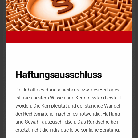
durchzuführen.
Damit wurde rückwirkend der Vorjahresgewinn erhöht. Die
KG beantragte, dass dies auf einem rückwirkenden Ereignis
nach
§ 233a Abs. 2a AO
beruhe, sodass keine Zinsen auf die
Steuernachzahlung rückwirkend anfallen.
Wie die Vorinstanz gab auch der BFH dem Antrag der KG
statt und widersprach damit der gegenteiligen
Gesetzesauslegung durch die Finanzverwaltung, zumindest für
die Jahre bis einschließlich 2012.
Haftungsausschluss
Frist
Investitionsabzugsbetrag
Steuerberater Leipzig
,
,
,
Der Inhalt des Rundschreibens bzw. des Beitrages
Steuerkanzlei Leipzig
Steuervergünstigung
Zinsen
§ 7g EStG
,
,
,
ist nach bestem Wissen und Kenntnisstand erstellt
worden. Die Komplexität und der ständige Wandel
der Rechtsmaterie machen es notwendig, Haftung
und Gewähr auszuschließen. Das Rundschreiben
Steuerkanzlei Leipzig
ersetzt nicht die individuelle persönliche Beratung.
Schorlemmerstraße 2