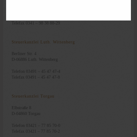
D-04155 Leipzig
Telefon 0341 – 98 38 88-0
Telefax 0341 – 98 38 88-29
Steuerkanzlei Luth. Wittenberg
Berliner Str. 4
D-06886 Luth. Wittenberg
Telefon 03491 – 45 47 47-4
Telefax 03491 – 45 47 47-8
Steuerkanzlei Torgau
Elbstraße 8
D-04860 Torgau
Telefon 03421 – 77 85 70-0
Telefax 03421 – 77 85 70-2