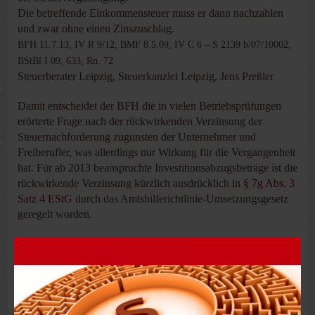
Die betreffende Einkommensteuer muss er dann nachzahlen
und zwar ohne einen Zinszuschlag.
BFH 11.7.13, IV R 9/12, BMF 8.5.09, IV C 6 – S 2139 b/07/10002,
BStBl I 09, 633, Rn. 72
Steuerberater Leipzig, Steuerkanzlei Leipzig, Jens Preßler
Damit entscheidet der BFH die in vielen Betriebsprüfungen
erörterte Frage nach der rückwirkenden Verzinsung der
Steuernachforderung zugunsten der Unternehmer und
Freiberufler, was allerdings nur Wirkung für die Vergangenheit
hat. Für ab 2013 beanspruchte Investitionsabzugsbeträge ist die
rückwirkende Verzinsung kürzlich ausdrücklich in
§ 7g Abs. 3
Satz 4 EStG
durch das Amtshilferichtlinie-Umsetzungsgesetz
geregelt worden.
Sachverhalt
Im entschiedenen Fall hatte ein Betrieb
Investitionsabzugsbeträge erhalten und mit Einreichung einer
späteren Bilanz erklärt, die Investitionen nicht mehr