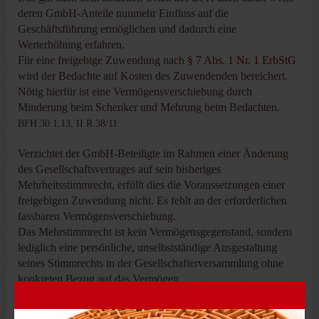
deren GmbH-Anteile nunmehr Einfluss auf die
Geschäftsführung ermöglichen und dadurch eine
Werterhöhung erfahren.
Für eine freigebige Zuwendung nach
§ 7 Abs. 1 Nr. 1 ErbStG
wird der Bedachte auf Kosten des Zuwendenden bereichert.
Nötig hierfür ist eine Vermögensverschiebung durch
Minderung beim Schenker und Mehrung beim Bedachten.
BFH 30.1.13, II R 38/11
Verzichtet der GmbH-Beteiligte im Rahmen einer Änderung
des Gesellschaftsvertrages auf sein bisheriges
Mehrheitsstimmrecht, erfüllt dies die Voraussetzungen einer
freigebigen Zuwendung nicht. Es fehlt an der erforderlichen
fassbaren Vermögensverschiebung.
Das Mehrstimmrecht ist kein Vermögensgegenstand, sondern
lediglich eine persönliche, unselbstständige Ausgestaltung
seines Stimmrechts in der Gesellschafterversammlung ohne
konkreten Bezug auf das Vermögen.
Zudem fehlt es an der erforderlichen Vermögensmehrung der
Mitgesellschafter. Ihr Stimmengewicht erhöht sich zwar durch