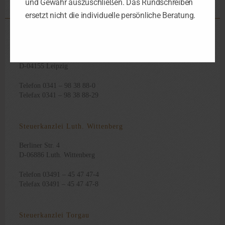
und Gewähr auszuschließen. Das Rundschreiben
ersetzt nicht die individuelle persönliche Beratung.
Steuerkanzlei Leipzig
Schorlemmerstraße 2
D-04155 Leipzig
Telefon 0341 – 98 38 88-0
Telefax 0341 – 98 38 88-29
Steuerkanzlei Luth. Wittenberg
Berliner Str. 4
D-06886 Luth. Wittenberg
Telefon 03491 – 45 47 47-4
Telefax 03491 – 45 47 47-8
Steuerkanzlei Torgau