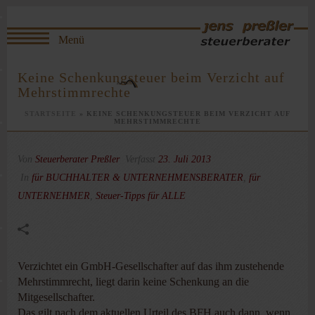
Keine Schenkungsteuer beim Verzicht auf
Mehrstimmrechte
STARTSEITE
»
KEINE SCHENKUNGSTEUER BEIM VERZICHT AUF
MEHRSTIMMRECHTE
Von
Steuerberater Preßler
Verfasst
23. Juli 2013
In
für BUCHHALTER & UNTERNEHMENSBERATER
,
für
UNTERNEHMER
,
Steuer-Tipps für ALLE
Verzichtet ein GmbH-Gesellschafter auf das ihm zustehende
Mehrstimmrecht, liegt darin keine Schenkung an die
Mitgesellschafter.
Das gilt nach dem aktuellen Urteil des BFH auch dann, wenn