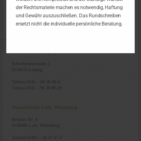
der Rechtsmaterie machen es notwendig, Haftung
und Gewähr auszuschließen. Das Rundschreiben
§ 8 Gewstg
ersetzt nicht die individuelle persönliche Beratung.
Steuerkanzlei Leipzig
Schorlemmerstraße 2
D-04155 Leipzig
Telefon 0341 – 98 38 88-0
Telefax 0341 – 98 38 88-29
Steuerkanzlei Luth. Wittenberg
Berliner Str. 4
D-06886 Luth. Wittenberg
Telefon 03491 – 45 47 47-4