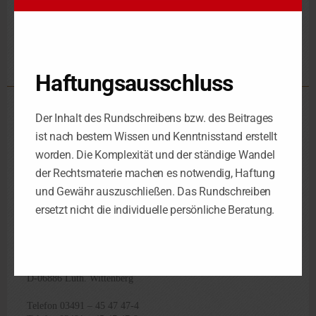
Arbeitnehmer ein Verschulden an der Arbeitsunfähigkeit trifft.
Haftungsausschluss
Steuerkanzlei Leipzig
Der Inhalt des Rundschreibens bzw. des Beitrages
ist nach bestem Wissen und Kenntnisstand erstellt
Schorlemmerstraße 2
D-04155 Leipzig
worden. Die Komplexität und der ständige Wandel
der Rechtsmaterie machen es notwendig, Haftung
Telefon 0341 – 98 38 88-0
und Gewähr auszuschließen. Das Rundschreiben
Telefax 0341 – 98 38 88-29
ersetzt nicht die individuelle persönliche Beratung.
Steuerkanzlei Luth. Wittenberg
Berliner Str. 4
D-06886 Luth. Wittenberg
Telefon 03491 – 45 47 47-4