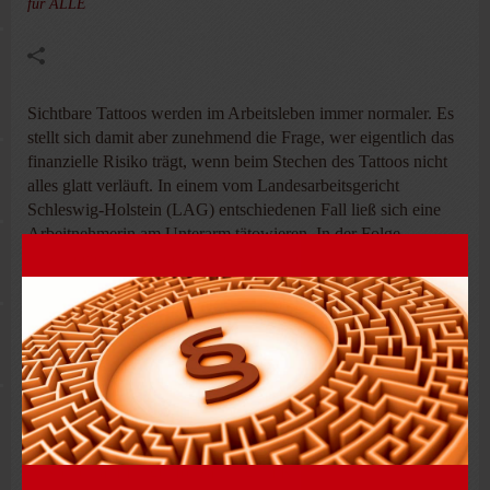
für ALLE
Sichtbare Tattoos werden im Arbeitsleben immer normaler. Es
stellt sich damit aber zunehmend die Frage, wer eigentlich das
finanzielle Risiko trägt, wenn beim Stechen des Tattoos nicht
alles glatt verläuft. In einem vom Landesarbeitsgericht
Schleswig-Holstein (LAG) entschiedenen Fall ließ sich eine
Arbeitnehmerin am Unterarm tätowieren. In der Folge
entzündete sich die tätowierte Stelle und sie wurde daraufhin
für mehrere Tage krankgeschrieben. Die Arbeitgeberin lehnte
jedoch die Entgeltfortzahlung für diesen Zeitraum ab.
Die LAG-Richter entschieden, dass nach einer Tätowierung
damit gerechnet werden muss, dass sich die tätowierte
Hautstelle entzündet. Diese Komplikation wird bei
Einwilligung in die Tätowierung billigend in Kauf genommen.
Führt diese Komplikation zur Arbeitsunfähigkeit, besteht kein
Anspruch auf Entgeltfortzahlung im Krankheitsfall, da den