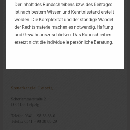
erwachsen auch nicht unabhängig vom Gegenstand des
Der Inhalt des Rundschreibens bzw. des Beitrages
Prozesses aus rechtlichen Gründen zwangsläufig. Die
ist nach bestem Wissen und Kenntnisstand erstellt
Urteilsbegründung enthält hierzu zahlreiche Grundsätze und
worden. Die Komplexität und der ständige Wandel
verweist auf andere Entscheidungen zu den Prozesskosten.
der Rechtsmaterie machen es notwendig, Haftung
und Gewähr auszuschließen. Das Rundschreiben
ersetzt nicht die individuelle persönliche Beratung.
33 EStG
Eigentumswohnung
Grundstücksgemeinschaft
,
,
,
Teilungsversteigerung
Zwangsversteigerung
§§ 21
,
,
Steuerkanzlei Leipzig
Schorlemmerstraße 2
D-04155 Leipzig
Telefon 0341 – 98 38 88-0
Telefax 0341 – 98 38 88-29