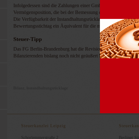
Infolgedessen sind die Zahlungen einer GmbH in die Instandhal
Vermögensposition, die bei der Bemessung des Kaufpreises ein
Die Verfügbarkeit der Instandhaltungsrücklagen ist für den ei
Bewertungsstichtag ein Äquivalent für die mit dem Zeitablauf 
Steuer-Tipp
Das FG Berlin-Brandenburg hat die Revision wegen grundsätzli
Bilanzierenden bislang noch nicht geäußert hat.
Bilanz
Instandhaltungsrücklage
,
Steuerkanzlei Leipzig
Steuerkan
Schorlemmerstraße 2
Berliner Str