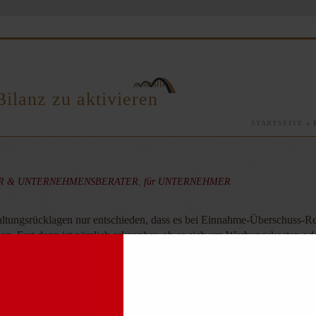
Bilanz zu aktivieren
STARTSEITE
»
ER & UNTERNEHMENSBERATER
,
für UNTERNEHMER
altungsrücklagen nur entschieden, dass es bei Einnahme-Überschuss-
. Erst dann ist nämlich erkennbar, ob es sich um Werbungskosten ode
ch den Ansatz eines Aktivpostens in der Bilanz insofern eine steuerl
ellen, erreicht.