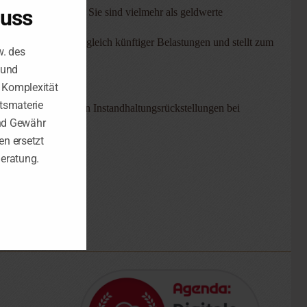
luss
gaben abzugsfähig. Sie sind vielmehr als geldwerte
zu aktivieren.
r zugleich dem Ausgleich künftiger Belastungen und stellt zum
w. des
 und
e Komplexität
tsmaterie
chen Behandlung von Instandhaltungsrückstellungen bei
nd Gewähr
n ersetzt
Beratung.