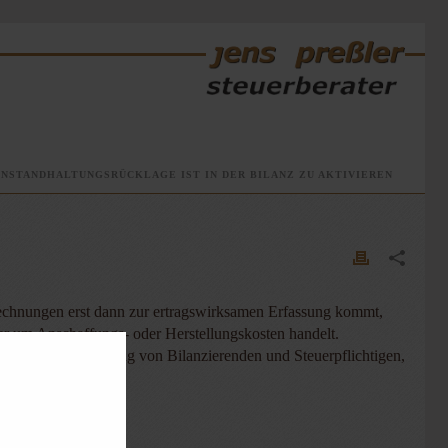
INSTANDHALTUNGSRÜCKLAGE IST IN DER BILANZ ZU AKTIVIEREN
Rechnungen erst dann zur ertragswirksamen Erfassung kommt,
r um Anschaffungs- oder Herstellungskosten handelt.
iche Gleichbehandlung von Bilanzierenden und Steuerpflichtigen,