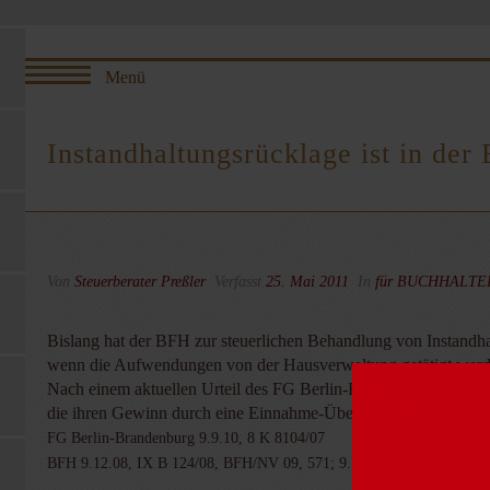
Instandhaltungsrücklage ist in der 
Von
Steuerberater Preßler
Verfasst
25. Mai 2011
In
für BUCHHALT
Bislang hat der BFH zur steuerlichen Behandlung von Instandh
wenn die Aufwendungen von der Hausverwaltung getätigt werden
Nach einem aktuellen Urteil des FG Berlin-Brandenburg wird dur
die ihren Gewinn durch eine Einnahme-Überschuss-Rechnung erst
FG Berlin-Brandenburg 9.9.10, 8 K 8104/07
BFH 9.12.08, IX B 124/08, BFH/NV 09, 571; 9.10.91, II R 20/89