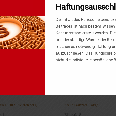
Haftungsaussch
tungsrücklagen einer Wohneigentumsgemeinschaft nicht als Betriebsaus
er Eigentumswohnung Berücksichtigung findet, in Höhe des Nennwerts 
nzelnen Wohnungseigentümer zwar eingeschränkt. Die Rücklage dient abe
Der Inhalt des Rundschreibens bz
einhergehende Wertminderung der Immobilie dar.
Beitrages ist nach bestem Wissen
Kenntnisstand erstellt worden. Di
und der ständige Wandel der Rech
cher Bedeutung zugelassen, da sich der BFH zu der Frage der steuerli
machen es notwendig, Haftung u
auszuschließen. Das Rundschreibe
nicht die individuelle persönliche 
zlei Luth. Wittenberg
Steuerkanzlei Torgau
. 4
Elbstraße 8