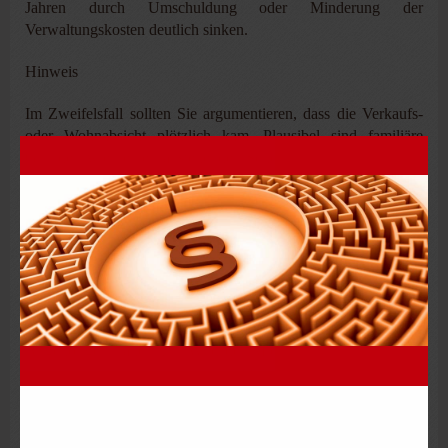
Jahren durch Umschuldung oder Minderung der
Verwaltungskosten deutlich sinken.
Hinweis
Im Zweifelsfall sollten Sie argumentieren, dass die Verkaufs-
oder Wohnabsicht plötzlich kam. Plausibel sind familiäre
Gründe wie eine anstehende Scheidung, wirtschaftliche
Gründe wie ein Liquiditätsengpass oder ein Umzug.
2.3 Mietverträge mit Angehörigen
Als Hausbesitzer steht es Ihnen frei, an wen Sie vermieten und
welchen Betrag Sie dabei vereinbaren. Ob an fremde Dritte
oder Verwandte: Einnahmen und Ausgaben werden steuerlich
gleich behandelt. Dennoch schauen Finanzbeamte bei
Angehörigen näher hin: Wird der Mietvertrag wie allgemein
üblich abgeschlossen oder nur mit dem Zweck, Steuern zu
sparen?
Für die Anerkennung von Angehörigenverträgen verlangt der