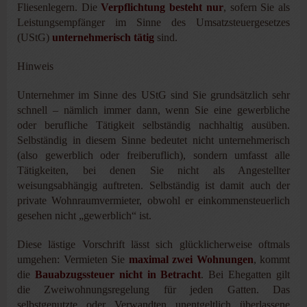
Fliesenlegern. Die
Verpflichtung besteht nur
, sofern Sie als
Leistungsempfänger im Sinne des Umsatzsteuergesetzes
(UStG)
unternehmerisch tätig
sind.
Hinweis
Unternehmer im Sinne des UStG sind Sie grundsätzlich sehr
schnell – nämlich immer dann, wenn Sie eine gewerbliche
oder berufliche Tätigkeit selbständig nachhaltig aus­üben.
Selbständig in diesem Sinne bedeutet nicht unternehmerisch
(also gewerblich oder freiberuflich), sondern umfasst alle
Tätigkeiten, bei denen Sie nicht als Angestellter
weisungsabhängig auftreten. Selbständig ist damit auch der
private Wohnraumvermieter, obwohl er einkommensteuerlich
gesehen nicht „gewerblich“ ist.
Diese lästige Vorschrift lässt sich glücklicherweise oftmals
umgehen: Vermieten Sie
maximal zwei Wohnungen
, kommt
die
Bauabzugssteuer nicht in Betracht
. Bei Ehegatten gilt
die Zweiwohnungsregelung für jeden Gatten. Das
selbstgenutzte oder Verwandten unentgeltlich überlassene