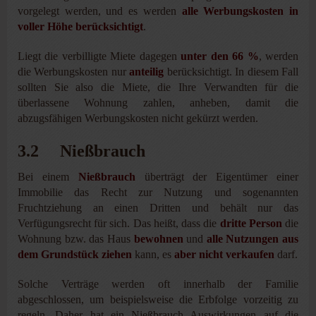
vorgelegt werden, und es werden
alle Werbungskosten in
voller Höhe berücksichtigt
.
Liegt die verbilligte Miete dagegen
unter den 66 %
, werden
die Werbungskosten nur
anteilig
berücksichtigt. In diesem Fall
sollten Sie also die Miete, die Ihre Verwandten für die
überlassene Wohnung zahlen, anheben, damit die
abzugsfähigen Werbungskosten nicht gekürzt werden.
3.2 Nießbrauch
Bei einem
Nießbrauch
überträgt der Eigentümer einer
Immobilie das Recht zur Nutzung und sogenannten
Fruchtziehung an einen Dritten und behält nur das
Verfügungsrecht für sich. Das heißt, dass die
dritte Person
die
Wohnung bzw. das Haus
bewohnen
und
alle Nutzungen aus
dem Grundstück ziehen
kann, es
aber nicht verkaufen
darf.
Solche Verträge werden oft innerhalb der Familie
abgeschlossen, um beispielsweise die Erbfolge vorzeitig zu
regeln. Daher hat ein Nießbrauch Auswirkungen auf die