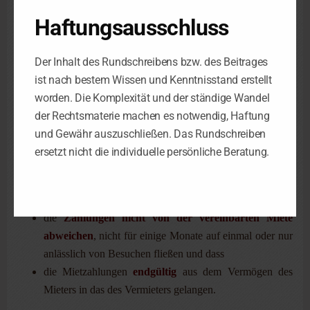
Fiskus, dass
Haftungsausschluss
der
Mietvertrag wirksam abgeschlossen
wurde – die
Schriftform ist zwar nicht erforderlich, aber dringend zu
Der Inhalt des Rundschreibens bzw. des Beitrages
empfehlen,
ist nach bestem Wissen und Kenntnisstand erstellt
keine rückwirkenden Vereinbarungen
getroffen
worden. Die Komplexität und der ständige Wandel
werden,
der Rechtsmaterie machen es notwendig, Haftung
die
Vereinbarungen
klar und eindeutig
wie unter
und Gewähr auszuschließen. Das Rundschreiben
Fremden
gestaltet sind und die Miete laufend gezahlt
ersetzt nicht die individuelle persönliche Beratung.
wird – am besten per Überweisung,
das Mietverhältnis nicht nur auf dem Papier steht,
sondern Realität ist,
die
Zahlungen nicht von der vereinbarten Miete
abweichen
, nicht für einige Monate auf einmal oder nur
anlässlich von Besuchen fließen und dass
die Mietzahlungen
endgültig
aus dem Vermögen des
Mieters in das des Vermieters gelangen.