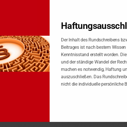
Haftungsaussch
EHMER
,
für BUCHHALTER & UNTERNEHMENSBERATER
,
für UNTERNE
Der Inhalt des Rundschreibens bz
Beitrages ist nach bestem Wissen
e einer online erworbenen Arbeitsunfähigkeitsbescheinigung ohne jegli
Kenntnisstand erstellt worden. Di
 arbeitsunfähig war, sondern ob er mit der Bescheinigung den Eindruck e
und der ständige Wandel der Rech
machen es notwendig, Haftung u
age eine kostenpflichtig über eine Internetplattform bezogene AU einge
ntakt zu einem Arzt statt. Gleichwohl war die Bescheinigung optisch an 
auszuschließen. Das Rundschreibe
ahlte zunächst Entgeltfort-zahlung, kündigte jedoch fristlos, nachdem Z
nicht die individuelle persönliche 
e erhebliche Pflichtverletzung. Eine Abmahnung musste nicht erfolge